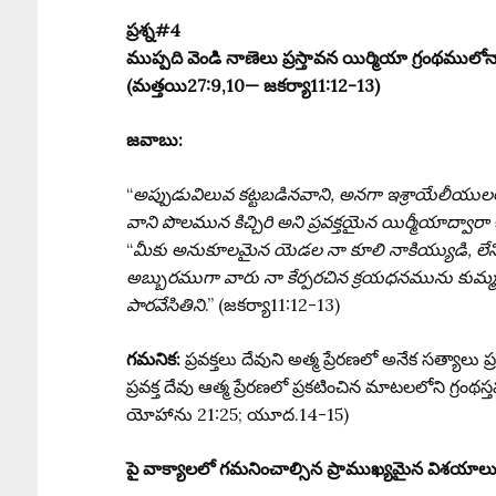
ప్రశ్న#4
ముప్పది వెండి నాణెలు ప్రస్తావన యిర్మియా గ్రంథముల
(మత్తయి27:9,10— జకర్యా11:12-13)
జవాబు:
“
అప్పుడువిలువ కట్టబడినవాని, అనగా ఇశ్రాయేలీయులలో
వాని పొలమున కిచ్చిరి అని ప్రవక్తయైన యిర్మీయాద్వార
“
మీకు అనుకూలమైన యెడల నా కూలి నాకియ్యుడి, లేన
అబ్బురముగా వారు నా కేర్పరచిన క్రయధనమును కుమ్మ 
పారవేసితిని
.” (జకర్యా11:12-13)
గమనిక:
ప్రవక్తలు దేవుని అత్మ ప్రేరణలో అనేక సత్యా
ప్రవక్త దేవు ఆత్మ ప్రేరణలో ప్రకటించిన మాటలలోని గ
యోహాను 21:25; యూద.14-15)
పై వాక్యాలలో గమనించాల్సిన ప్రాముఖ్యమైన విశయాలు