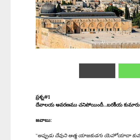
ప్రశ్న#1
దేవాలయ ఆవరణము చనిపోయిందీ…బరకీయ కుమారుడా
జవాబు:
“
అప్పుడు దేవుని ఆత్మ యాజకుడగు యెహోయాదా కుమార