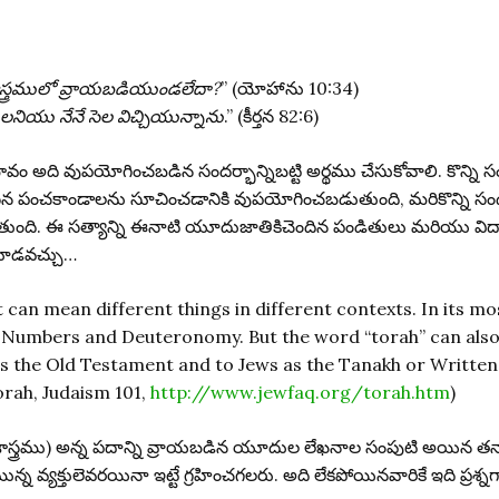
స్త్రములో వ్రాయబడియుండలేదా?
” (యోహాను 10:34)
నియు నేనే సెల విచ్చియున్నాను
.” (కీర్తన 82:6)
ం అది వుపయోగించబడిన సందర్భాన్నిబట్టి అర్థము చేసుకోవాలి. కొన్ని స
రాసిన పంచకాండాలను సూచించడానికి వుపయోగించబడుతుంది, మరికొన్ని స
ి. ఈ సత్యాన్ని ఈనాటి యూదుజాతికిచెందిన పండితులు మరియు విద్వాం
 చూడవచ్చు…
t can mean different things in different contexts. In its mo
s, Numbers and Deuteronomy. But the word “torah” can also b
 the Old Testament and to Jews as the Tanakh or Written T
orah, Judaism 101,
http://www.jewfaq.org/torah.htm
)
మశాస్త్రము) అన్న పదాన్ని వ్రాయబడిన యూదుల లేఖనాల సంపుటి అయిన తనా
వ్యక్తులెవరయినా ఇట్టే గ్రహించగలరు. అది లేకపోయినవారికే ఇది ప్రశ్నగా