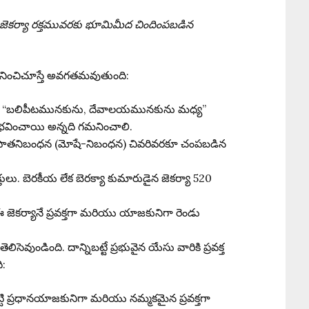
ెకర్యా రక్తమువరకు భూమిమీద చిందింపబడిన
యానించిచూస్తే అవగతమవుతుంది:
్యా “బలిపీటమునకును, దేవాలయమునకును మధ్య”
సంభవించాయి అన్నది గమనించాలి.
ని పాతనిబంధన (మోషే-నిబంధన) చివరివరకూ చంపబడిన
తులు. బెరకీయ లేక బెరక్యా కుమారుడైన జెకర్యా 520
ఈ జెకర్యానే ప్రవక్తగా మరియు యాజకునిగా రెండు
డింది. దాన్నిబట్టే ప్రభువైన యేసు వారికి ప్రవక్త
ి:
టి ప్రధానయాజకునిగా మరియు నమ్మకమైన ప్రవక్తగా