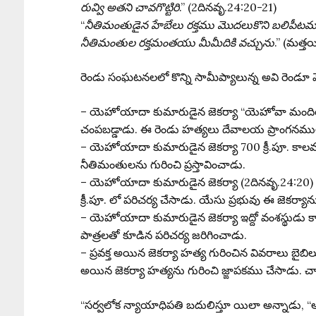
రువ్వి అతని చావగొట్టిరి
.” (2దినవృ.24:20-21)
“
నీతిమంతుడైన హేబేలు రక్తము మొదలుకొని బలిపీట
నీతిమంతుల రక్తమంతయు మీమీదికి వచ్చును
.” (మత్త
రెండు సంఘటనలలో కొన్ని సామీప్యాలున్న అవి రెండూ
– యెహోయాదా కుమారుడైన జెకర్యా “యెహోవా మందిరప
చంపబడ్డాడు. ఈ రెండు హత్యలు దేవాలయ ప్రాంగనము
– యెహోయాదా కుమారుడైన జెకర్యా 700 క్రీ.పూ. కా
నీతిమంతులను గురించి ప్రస్తావించాడు.
– యెహోయాదా కుమారుడైన జెకర్యా (2దినవృ.24:20) బరకీయ
క్రీ.పూ. లో పరిచర్య చేసాడు. యేసు ప్రభువు ఈ జెకర్యాను
– యెహోయాదా కుమారుడైన జెకర్యా ఇద్దో వంశస్థుడు కాద
పాత్రలతో కూడిన పరిచర్య జరిగించాడు.
– ప్రవక్త అయిన జెకర్యా హత్య గురించిన వివరాలు బైబ
అయిన జెకర్యా హత్యను గురించి జ్ఙాపకము చేసాడు. చార
“సర్వలోక న్యాయాధిపతి బదులిస్తూ యిలా అన్నాడు, “