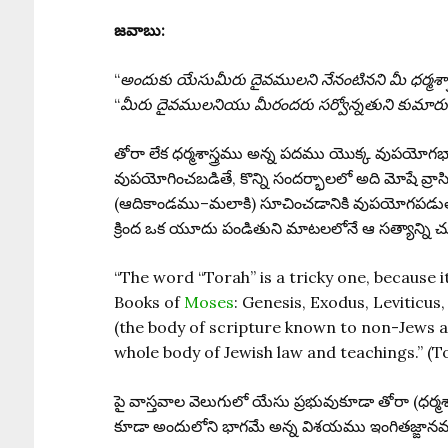
జవాబు:
“
అందుకు యేసుమీరు దైవములని నేనంటినని మీ ధర్మశా
“
మీరు దైవములనియు మీరందరు సర్వోన్నతుని కుమారుల
తోరా లేక ధర్మశాస్త్రము అన్న పదము యొక్క వుపయోగభావ
వుపయోగించబడితే, కొన్ని సందర్భాలలో అది మోషే వ్
(ఆదికాండము–మలాకి) సూచించడానికి వుపయోగపడుతుంద
క్రింద ఒక యూదు పండితుని మాటలలోనే ఆ సత్యాన్ని
“The word “Torah” is a tricky one, because i
Books of
Moses
: Genesis, Exodus, Leviticu
(the body of scripture known to non-Jews as
whole body of Jewish law and teachings.” (T
పై వాస్తవాల వెలుగులో యేసు ప్రభువుకూడా తోరా (ధర్
కూడా అందులోని భాగమే అన్న విశయము ఇంగితజ్ఙానమున్న 