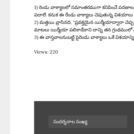
1) రెండు వాక్యాలలో సమాంతరముగా కనిపించే పదజాలము 
పదాలే. కనుక ఈ రేండు వాక్యాలు చెపుతున్న విశయ
2) మత్తయి వ్రాసినది, “ప్రవక్తయైన యిర్మీయాద్వారా చెప
మాటలు యిర్మీయా పలికాడేకాని దాన్ని తన గ్రంథములో వ్
3) ఈ వాస్తవాలనుబట్టి పైరెండు వాక్యాలు ఒకే విశయాన్ని
Views: 220
సందర్శనాల సంఖ్య