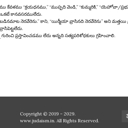
కేవళము “క్రయధనము,” “ముప్పది వెండి,” “కుమ్మరికి,” “యెహోవా/ప్రభువ
ాలు ఒకటే కానవసరములేదు.
్పబడినమాట నెరవేరెను.” కాని, “యిర్మీయా వ్రాసినది నెరవేరెను” అని మత్తయ
రాసిపెట్టలేదు.
 గురించి ప్రస్తావించడము లేదు అన్నది సత్యపరిశోధకులు గ్రహించాలి.
Copyright © 2019 – 2029.
www.judaism.in. All Rights Reserved.