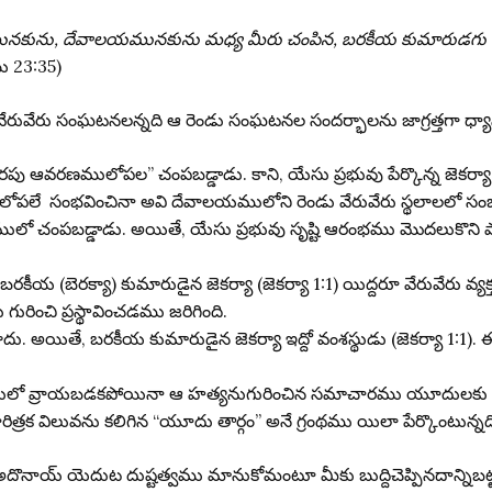
మునకును, దేవాలయమునకును మధ్య మీరు చంపిన, బరకీయ కుమారుడగు జ
యి 23:35)
 వేరువేరు సంఘటనలన్నది ఆ రెండు సంఘటనల సందర్భాలను జాగ్రత్తగా ధ్
ు ఆవరణములోపల” చంపబడ్డాడు. కాని, యేసు ప్రభువు పేర్కొన్న జెకర
లోపలే సంభవించినా అవి దేవాలయములోని రెండు వేరువేరు స్థలాలలో 
లములో చంపబడ్డాడు. అయితే, యేసు ప్రభువు సృష్టి ఆరంభము మొదలుకొ
 (బెరక్యా) కుమారుడైన జెకర్యా (జెకర్యా 1:1) యిద్దరూ వేరువేరు వ్యక్
 గురించి ప్రస్థావించడము జరిగింది.
ు. అయితే, బరకీయ కుమారుడైన జెకర్యా ఇద్దో వంశస్థుడు (జెకర్యా 1:1). 
ిలులో వ్రాయబడకపోయినా ఆ హత్యనుగురించిన సమాచారము యూదులకు తెలిసెవుం
ిత్రక విలువను కలిగిన “యూదు తార్గం” అనే గ్రంథము యిలా పేర్కొంటున్నద
అదొనాయ్ యెదుట దుష్టత్వము మానుకోమంటూ మీకు బుద్దిచెప్పినదాన్నిబట్