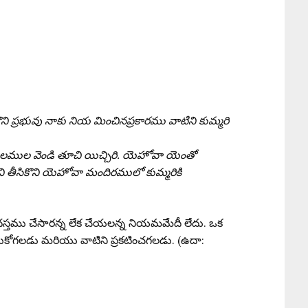
ి ప్రభువు నాకు నియ మించినప్రకారము వాటిని కుమ్మరి
ులముల వెండి తూచి యిచ్చిరి. యెహోవా యెంతో
ి తీసికొని యెహోవా మందిరములో కుమ్మరికి
్రంథస్తము చేసారన్న లేక చేయలన్న నియమమేదీ లేదు. ఒక
ెలుసుకోగలడు మరియు వాటిని ప్రకటించగలడు. (ఉదా: