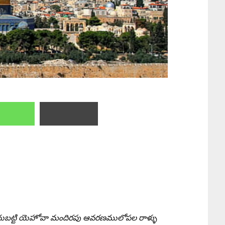
టనుబట్టి యెహోవా మందిరపు ఆవరణములోపల రాళ్ళు