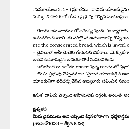
1సమూయేలు 21:1-6 ప్రకారము “దావీదు యాజకుడైన అహీమ
మర్కు 2:25-26 లో యేసు ప్రభువు చెప్పిన మాటలప్రక
– తెలుగు అనువాదములో సమస్య వుంది. “అబ్యాతారు ప
అనువదించబడాలి. ఈ సరియైన అనువాదాన్ని కొన్ని 
ate the consecrated bread, which is lawful 
– బైబిలులో అహీమెలెకు గురించిన వివరాలు యెక్కువ
అతని కుమారుడైన అబియాతారే సుపరిచితుడు.
– అబియాతారు దావీదు రాజుగా వున్న కాలములో ప్రధ
– యేసు ప్రభువు చెప్పినమాట “ప్రధాన యాజకుడైన అబ
యాజకునిగా పరిచర్య చేసిన అబ్యతారు జీవించిన సమ
కనుక, దావీదు వెళ్ళింది అహీమెలెకు దగ్గరికి. అయితే,
ప్రశ్న#3
మీరు దైవములు అని చెప్పింది కీర్తనలోనా??? ధర్మశాస్త్
(యెహన్10:34— కీర్తన 82:6)