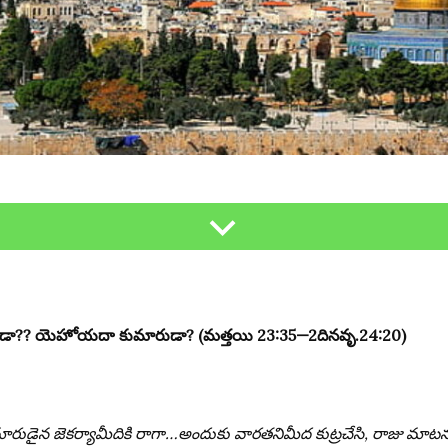
?? యెహోయదా కుమారుడా? (మత్తయి 23:35—2దినవృ.24:20)
ుడైన జెకర్యామీదికి రాగా…అందుకు వారతనిమీద కుట్రచేసి, రాజు మా