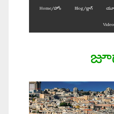
Home/హోం
Blog/బ్లాగ్
యూ
Video
జూడ