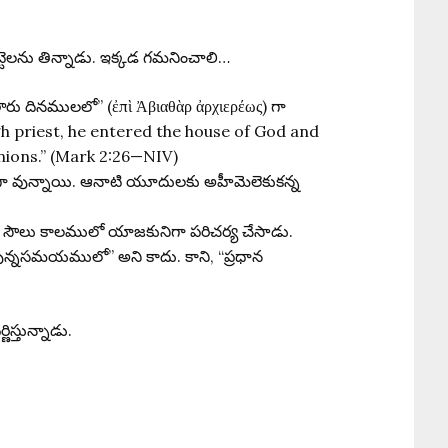
్టెలను తిన్నాడు. ఇక్కడ గమనించాలి…
ారు దినములలో” (ἐπὶ Ἀβιαθὰρ ἀρχιερέως) గా
gh priest, he entered the house of God and
anions.” (Mark 2:26—NIV)
వగా వున్నాయి. ఆనాటి యూదులకు అహీమెలెకుకన్న
ు సౌలు కాలములో యాజకునిగా పరిచర్య చేసాడు.
ున్నసమయములో” అని కాదు. కాని, “ప్రధాన
ిస్తున్నాడు.