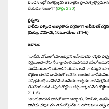
వుండిన ఇద్దో వంశస్థుడైన జెకర్యాను ప్రాయశ్చిత్తా
చేయడం సబబా?” (
తార్గం 2:20
)
ప్రశ్న#2
దావీదు వెళ్ళింది అభ్యాతారు దగ్గరకా?? అబీమెలెక్ దగ్గ
(మర్కు 2:25-26; 1సమూయేలు 21:1-6)
జవాబు:
“
దావీదు నోబులో యాజకుడైన అహీమెలెకు నొద్దకు వచ్
నిర్ణయించి–నేను నీ కాజ్ఞాపించి పంపినపని యేదో అదెవని
మరేమియుగాని యుండిన యెడల అది నా కిమ్మని యాజకుడై
రొట్టెలు కలవని దావీదుతో అనెను. అందుకు దావీదుని
పవిత్రములే; ఒకవేళ మేముచేయుకార్యము అపవిత్రమైన
తీసివేయబడిన సన్నిధి రొట్టెలు తప్ప అక్కడ వేరు రొట్టె
21:1-6)
“
అందుకాయన వారితో ఇలా అన్నాడు, “దావీదు, అతనితో
దావీదు దేవుని మందిరంలో ప్రవేశించి యాజకులు తప్ప మరె