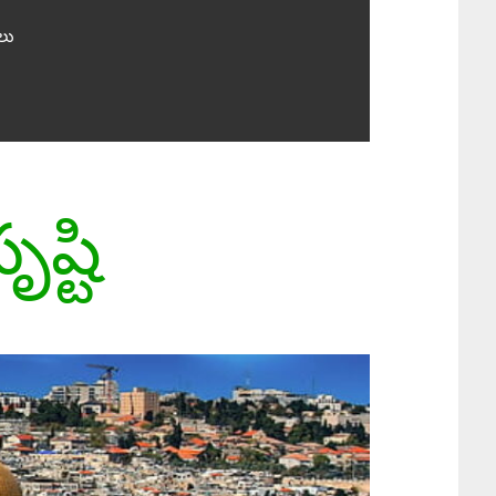
లు
ష్టి