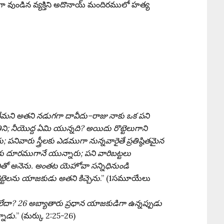
తగా వుండిన వ్యక్తిని అదొనాయ్ మందిరములో హత్య
వేమని అతని నడుగగా దావీదు–రాజు నాకు ఒక పని
ితిని; నీయొద్ద ఏమి యున్నది? అయిదు రొట్టెలుగాని
ారు స్త్రీలకు ఎడముగా నున్నవారైతే ప్రతిష్ఠితమైన
కు దూరముగానే యున్నారు; పని వారిబట్టలు
ితో అనెను. అంతట యెహోవా సన్నిధినుండి
రొట్టెలను యాజకుడు అతని కిచ్చెను
.” (1సమూయేలు
దా? 26 అబ్యాతారు ప్రధాన యాజకుడిగా ఉన్నప్పుడు
్నాడు
.” (మర్కు 2:25-26)