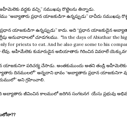
ెలెకు వద్దకు వచ్చి” సముఖపు రొట్టెలను తిన్నాడు.
ారము “అబ్యాతారు ప్రధాన యాజకుడిగా ఉన్నప్పుడు” దావీదు సముఖపు రొట
్రధాన యాజకుడిగా ఉన్నప్పుడు” కాదు. అది “ప్రధాన యాజకుడైన అబ్యాత
ఇంగ్లీషు అనువాదాలలో చూడగలము.
“
In the days of Abiathar the hi
only for priests to eat. And he also gave some to his comp
గా లేవు. అహీమేలెకు కుమారుడైన అబియాతారు గిరించిన వివరాలే యెక్కు
ాన యాజకునిగా పరిచర్య చేసాడు. అంతకుముందు అతని తండ్రి అహీమెలెక
్యాతారు దినములలో” అన్నదాని భావం “అబ్యాతారు ప్రధాన యాజకునిగా వ
యములో” అని గ్రహించాలి.
 అది అబ్యాతారు జీవించిన కాలములో జరిగిన సంగటనగ యేసు ప్రభువు అభివర్ణ
రములోనా??