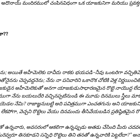
ర్థదినాన అదొనాయ్ మందిరములో చంపినవిధంగా ఒక యాజకునిగా మరియు ప్రవక్
రకా??
చెను; అయితే అహీమెలెకు దావీదు రాకకు భయపడి–నీవు ఒంటరిగా వచ్చితి
తోనైనను చెప్పవద్దనెను; నేను నా పనివారిని ఒకానొక చోటికి వెళ్ల నిర్ణయించ
న అహీమెలెకుతో అనగా యాజకుడుసాధారణమైన రొట్టె నాయొద్ద లేదు; పనివ
జముగా నేను బయలుదేరి వచ్చినప్పటినుండి ఈ మూడు దినములు స్త్రీలు మా
యెడల నేమి? రాజాజ్ఞనుబట్టి అది పవిత్రముగా ఎంచతగును అని యాజకున
లు లేకపోగా, వెచ్చని రొట్టెలు వేయు దినమందు తీసివేయబడిన ప్రతిష్ఠితమైన 
 ఉన్నవారు, అవసరంలో ఆకలిగా ఉన్నప్పుడు అతడు చేసింది మీరు చదవలే
వ్వరూ తినకూడని సన్నిధి రొట్టెలు తిని తనతో ఉన్నవారికి పెట్టలేదా?” అన