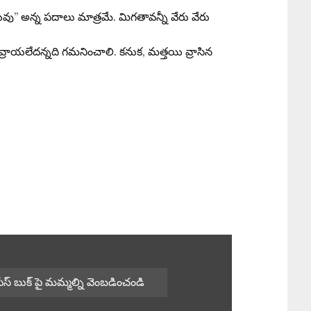
ు” అన్న పదాలు మాత్రమే. మిగతావన్నీ వేరు వేరు
ి వ్రాయలేదన్నది గమనించాలి. కనుక, మత్తయి వ్రాసిన
ఫేస్ బుక్ పై మమ్మల్ని వెంబడించండి