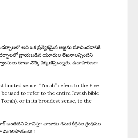
ందర్భాలలో అది ఒక ప్రత్యేకమైన ఆజ్ఙను సూచించడానికి
ందర్భాలలో వ్రాయబడిన యూదుల లేఖనాలన్నింటిని
సులు కూడా నొక్కి వక్కణిస్తున్నారు. ఉదాహరణగా
st limited sense, “Torah” refers to the Five
e used to refer to the entire Jewish bible
orah), or in its broadest sense, to the
క్ అంతటిని సూచిస్తూ వాడాడు గనుక కీర్తనల గ్రంథము
 మిగిలిపోతుంది!!!