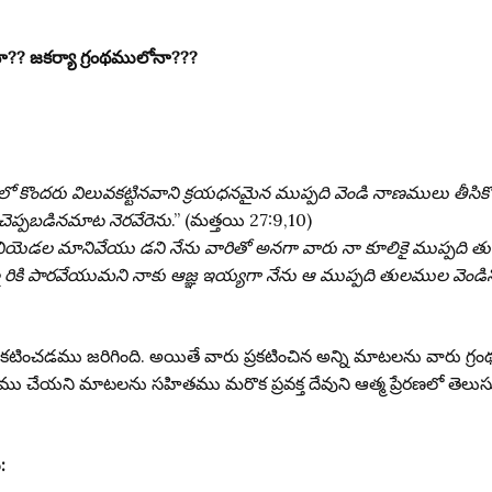
ోనా?? జకర్యా గ్రంథములోనా???
 కొందరు విలువకట్టినవాని క్రయధనమైన ముప్పది వెండి నాణములు తీసికొన
ా చెప్పబడినమాట నెరవేరెను
.” (మత్తయి 27:9,10)
ియెడల మానివేయు డని నేను వారితో అనగా వారు నా కూలికై ముప్పది త
రికి పారవేయుమని నాకు ఆజ్ఞ ఇయ్యగా నేను ఆ ముప్పది తులముల వెండిన
లు ప్రకటించడము జరిగింది. అయితే వారు ప్రకటించిన అన్ని మాటలను వారు గ
్రంథస్తము చేయని మాటలను సహితము మరొక ప్రవక్త దేవుని ఆత్మ ప్రేరణలో త
: