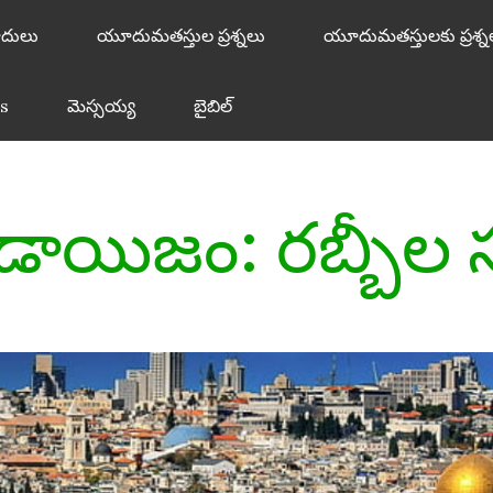
దులు
యూదుమతస్తుల ప్రశ్నలు
యూదుమతస్తులకు ప్రశ్న
s
మెస్సయ్య
బైబిల్
ాయిజం: రబ్బీల సృ