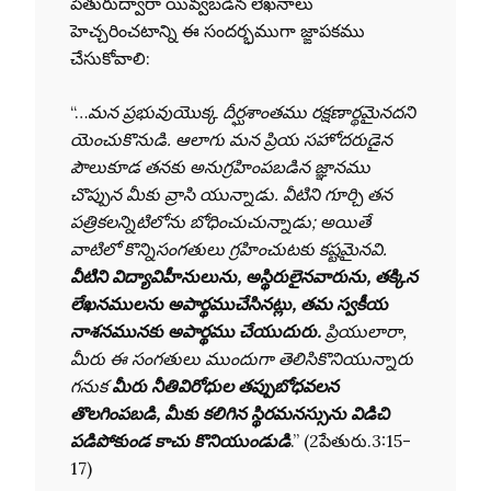
పేతురుద్వారా యివ్వబడిన లేఖనాలు
హెచ్చరించటాన్ని ఈ సందర్భముగా జ్ఙాపకము
చేసుకోవాలి:
“…
మన ప్రభువుయొక్క దీర్ఘశాంతము రక్షణార్థమైనదని
యెంచుకొనుడి. ఆలాగు మన ప్రియ సహోదరుడైన
పౌలుకూడ తనకు అనుగ్రహింపబడిన జ్ఞానము
చొప్పున మీకు వ్రాసి యున్నాడు. వీటిని గూర్చి తన
పత్రికలన్నిటిలోను బోధించుచున్నాడు; అయితే
వాటిలో కొన్నిసంగతులు గ్రహించుటకు కష్టమైనవి.
వీటిని విద్యావిహీనులును, అస్థిరులైనవారును, తక్కిన
లేఖనములను అపార్థముచేసినట్లు, తమ స్వకీయ
నాశనమునకు అపార్థము చేయుదురు.
ప్రియులారా,
మీరు ఈ సంగతులు ముందుగా తెలిసికొనియున్నారు
గనుక
మీరు నీతివిరోధుల తప్పుబోధవలన
తొలగింపబడి, మీకు కలిగిన స్థిరమనస్సును విడిచి
పడిపోకుండ కాచు కొనియుండుడి
.” (2పేతురు.3:15-
17)