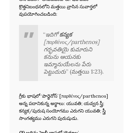
క్రొత్తనిబంధనలోని మత్తయి వ్రాసిన సువార్తలో
వుపయోగించబడింది:
“
ఇదిగో
కన్యక
[παρθένος/parthenos]
గర్భవతియై కుమారుని
కనును ఆయనకు
ఇమ్మానుయేలను పేరు
పెట్టుదురు
” (మత్తయి 1:23).
గ్రీకు భాషలో ‘పార్థెనోస్’ [παρθένος/parthenos]
అన్న పదానికున్న అర్థాలు: యువతి; యవ్వన స్త్రీ;
కన్యక/పురుష సంయోగము ఎరుగని యువతి; స్త్రీ
సాంగత్యము ఎరుగని పురుషుడు.
(3)
ఆదిమ హెబ్రీ భాషలో ‘బెతూల’