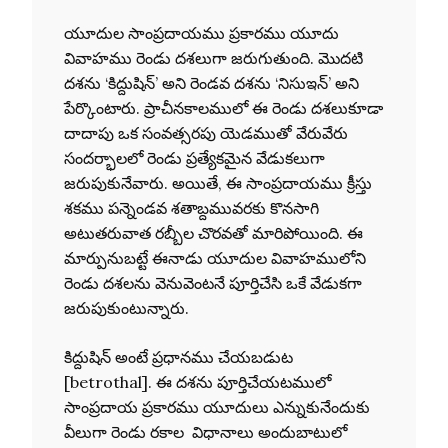
యూదుల సాంప్రదాయము ప్రకారము యూదు
వివాహము రెండు దశలుగా జరుగుతుంది. మొదటి
దశను ‘కిద్దుషిన్’ అని రెండవ దశను ‘నిసుఇన్’ అని
పేర్కొంటారు. ప్రాచీనకాలములో ఈ రెండు దశలుకూడా
దాదాపు ఒక సంవత్సరపు యెడముతో వేరువేరు
సందర్భాలలో రెండు ప్రత్యేకమైన వేడుకలుగా
జరుపుకునేవారు. అయితే, ఈ సాంప్రదాయము క్రీస్తు
శకము పన్నెండవ శతాబ్దమువరకు కొనసాగి
అటుతరువాత రబ్బీల చొరవతో మారిపోయింది. ఈ
మార్పునుబట్టే ఈనాడు యూదుల వివాహములోని
రెండు దశలను వెనువెంటనే పూర్తిచేసి ఒకే వేడుకగా
జరుపుకుంటున్నారు.
కిద్దుషిన్ అంటే ప్రధానము చేయబడుట
[betrothal]. ఈ దశను పూర్తిచేయటములో
సాంప్రదాయ ప్రకారము యూదులు ఎన్నుకునేందుకు
వీలుగా రెండు రకాల విధానాలు అందుబాటులో