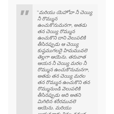
“
మరియు యెహోవా నీ చెయ్యి
నీ రొమ్మున
ఉంచుకొనుమనగా, అతడు
తన చెయ్యి రొమ్మున
ఉంచుకొని దాని వెలుపలికి
తీసినప్పుడు ఆ చెయ్యి
కుష్ఠముగలదై హిమమువలె
తెల్లగా ఆయెను.
తరువాత
ఆయన నీ చెయ్యి మరల నీ
రొమ్మున ఉంచుకొనుమనగా,
అతడు తన చెయ్యి మరల
తన రొమ్మున ఉంచుకొని తన
రొమ్మునుండి వెలుపలికి
తీసినప్పుడు అది అతని
మిగిలిన శరీరమువలె
ఆయెను. మరియు