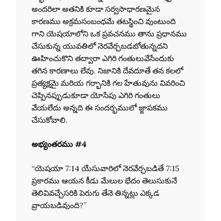
అందరిలా అతనికి కూడా సర్వసాధారణమైన
కారణము అక్రమసంబంధమే తటస్థించి వుంటుంది
గాని యెషయాలోని ఒక ప్రవచనము తాను ప్రధానము
చేసుకున్న యువతిలో నెరవేర్చబడబోతున్నదని
ఊహించుకొని తద్వారా ఎగిరి గంతులువేసేందుకు
తగిన కారణాలు లేవు. నిజానికి దేవదూతే తన కలలో
ప్రత్యక్షమై మరియ గర్భానికి గల హేతువును వివరించి
చెప్పినప్పుడుకూడా యోసేపు ఎగిరి గంతులు
వేయలేదు అన్నది ఈ సందర్భములో జ్ఙాపకము
చేసుకోవాలి.
అభ్యంతరము #4
“యెషయా 7:14 యేసువారిలో నెరవేర్చబడితే 7:15
ప్రకారము ఆయన కీడు మేలుల భేదం తెలుసుకునే
తెలివివచ్చేసరికి పెరుగు తేనె తిన్నట్లు ఎక్కడ
వ్రాయబడివుంది?”