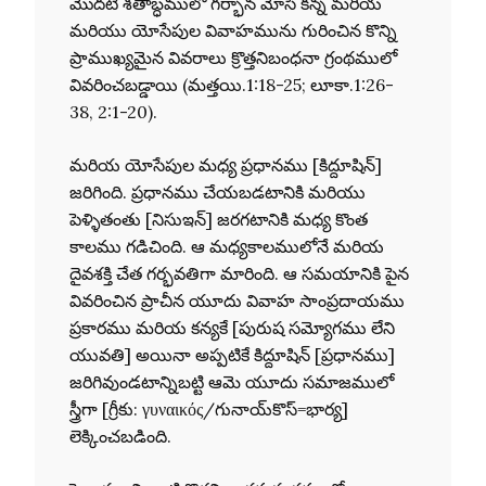
మొదటి శతాబ్ధములో గర్భాన మోసి కన్న మరియ
మరియు యోసేపుల వివాహమును గురించిన కొన్ని
ప్రాముఖ్యమైన వివరాలు క్రొత్తనిబంధనా గ్రంథములో
వివరించబడ్డాయి (మత్తయి.1:18-25; లూకా.1:26-
38, 2:1-20).
మరియ యోసేపుల మధ్య ప్రధానము [కిద్దూషిన్]
జరిగింది. ప్రధానము చేయబడటానికి మరియు
పెళ్ళితంతు [నిసుఇన్] జరగటానికి మధ్య కొంత
కాలము గడిచింది. ఆ మధ్యకాలములోనే మరియ
దైవశక్తి చేత గర్భవతిగా మారింది. ఆ సమయానికి పైన
వివరించిన ప్రాచీన యూదు వివాహ సాంప్రదాయము
ప్రకారము మరియ కన్యకే [పురుష సమ్యోగము లేని
యువతి] అయినా అప్పటికే కిద్దూషిన్ [ప్రధానము]
జరిగివుండటాన్నిబట్టి ఆమె యూదు సమాజములో
స్త్రీగా [గ్రీకు: γυναικός/గునాయ్‌కొస్=భార్య]
లెక్కించబడింది.