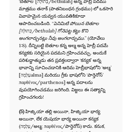
‘బెతూల’ [בְּתוּלָה/bethulah] అన్న హెబ్రీ పదము
మాత్రము తనాక్ (పాతనిబంధన గ్రంథము) లో ఒకసారి
వివాహమైన యవ్వన యువతికికూడా
ఆపాదించబడింది. “
పెనిమిటి పోయిన బెతూల
[בְּתוּלָה/bethulah] గోనెపట్ట కట్టు కొని
అంగలార్చునట్లు నీవు అంగలార్చుము
.” (యోవేలు
1:8). దీన్నిబట్టి బెతూల కన్న అల్మ అన్న హెబ్రీ పదమే
కన్యకకు సరియైన పదమని గ్రహించవచ్చు. అందుకే
పరిశుద్ధాత్ముడు తన ప్రవక్తలద్వారా ‘కన్యక’ అన్న
భావాన్ని సూచించడానికి ఆదిమ హెబ్రీభాషలోని ‘అల్మ’
[עַלְמָהalma] మరియు గ్రీకు భాషలోని ‘పార్తెనోస్’
παρθένος/parthenos] అన్న పదాలను
వుపయోగించడము జరిగింది. విజ్ఙలు ఈ సత్యాన్ని
గ్రహించగలరు!
(5)
హిజ్కియా తల్లి అయినా, హిజ్కియా భార్య
అయినా, లేక యెషయా భార్య అయినా కన్యక
(עַלְמָה/అల్మ; παρθένος/పార్తెనోస్) కాదు. కనుక,