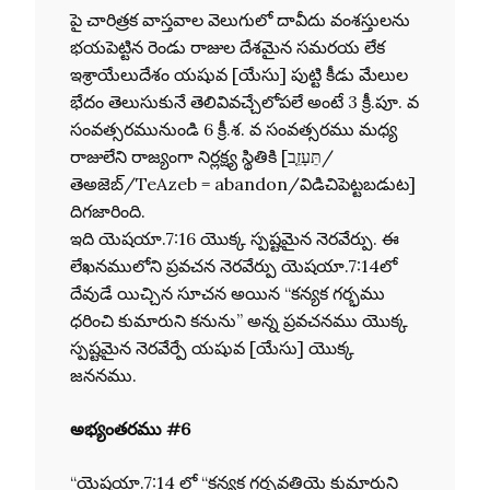
పై చారిత్రక వాస్తవాల వెలుగులో దావీదు వంశస్తులను
భయపెట్టిన రెండు రాజుల దేశమైన సమరయ లేక
ఇశ్రాయేలుదేశం యషువ [యేసు] పుట్టి కీడు మేలుల
భేదం తెలుసుకునే తెలివివచ్చేలోపలే అంటే 3 క్రీ.పూ. వ
సంవత్సరమునుండి 6 క్రీ.శ. వ సంవత్సరము మధ్య
రాజులేని రాజ్యంగా నిర్లక్ష్య స్థితికి [תֵּעָזֵ֤ב/
తెఅజెబ్/TeAzeb = abandon/విడిచిపెట్టబడుట]
దిగజారింది.
ఇది యెషయా.7:16 యొక్క స్పష్టమైన నెరవేర్పు. ఈ
లేఖనములోని ప్రవచన నెరవేర్పు యెషయా.7:14లో
దేవుడే యిచ్చిన సూచన అయిన “కన్యక గర్భము
ధరించి కుమారుని కనును” అన్న ప్రవచనము యొక్క
స్పష్టమైన నెరవేర్పే యషువ [యేసు] యొక్క
జననము.
అభ్యంతరము #6
“యెషయా.7:14 లో “కన్యక గర్భవతియై కుమారుని