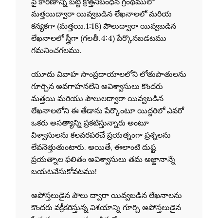
పై కారణాన్ని బట్టి క్రొత్తనిబంధన గ్రంథములో
మత్తయిద్వారా యివ్వబడిన లేఖనాలలో మరియ
కన్యకగా (మత్తయి.1:18) పౌలుద్వారా యివ్వబడిన
లేఖనాలలో స్త్రీగా (గలతీ.4:4) పేర్కొనబడటము
గమనించగలము.
యూదు వివాహ సాంప్రదాయాలలోని లోతుపాతులను
గూర్చిన అవగాహనలేని అవిశ్వాసులు కొందరు
మత్తయి మరియు పౌలులద్వారా యివ్వబడిన
లేఖనాలలోని ఈ తేడాను పేర్కొంటూ యిద్దరిలో ఎవరో
ఒకరు అసత్యాన్ని ప్రకటిస్తున్నారు అంటూ
విశ్వాసులను కలవరపరచే ప్రయత్నంగా ప్రశ్నలను
లేవనెత్తుతుంటారు. అయితే, ఈలాంటి దుష్ట
ప్రయత్నాల ఫలితం అవిశ్వాసులు తమ అజ్ఙానాన్నే
బయటవేసుకోవటము!
అపోస్తలుడైన పౌలు ద్వారా యివ్వబడిన లేఖనాలను
కొందరు వక్రీకరిస్తున్న విశయాన్ని గూర్చి అపోస్తలుడైన