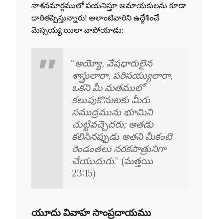
నాశనమార్గములో పయనిస్తూ అమాయకులను కూడా
దారితప్పిస్తున్నారు! అలాంటివారిని ఉద్దేశించే
మెస్సయ్య యిలా వాపోయాడు:
“
అయ్యో, వేషధారులైన
శాస్త్రులారా, పరిసయ్యులారా,
ఒకని మీ మతములో
కలుపుకొనుటకు మీరు
సముద్రమును భూమిని
చుట్టివచ్చెదరు; అతడు
కలిసినప్పుడు అతని మీకంటె
రెండంతలు నరకపాత్రునిగా
చేయుదురు
.” (మత్తయి
23:15)
యూదు వివాహ సాంప్రదాయము