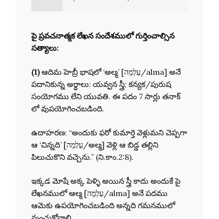
పై ప్రవచనాత్మక లేఖన సందేశములో గుర్తించాల్సిన
సత్యాలు:
(1)
ఆదిమ హెబ్రీ భాషలో ‘అల్మ’ [עַלְמָה/alma] అనే
పదానికున్న అర్థాలు: యవ్వన స్త్రీ; కన్యక/పురుష
సంయోగము లేని యువతి. ఈ పదం 7 సార్లు తనాక్
లో వుపయోగించబడింది.
ఉదాహరణ: “అందుకు ఫరో కుమార్తె వెళ్లుమని చెప్పగా
ఆ ‘చిన్నది’ [עַלְמָה/అల్మ] వెళ్లి ఆ బిడ్డ తల్లిని
పిలుచుకొని వచ్చెను.” (ని.కాం.2:8).
ఇక్కడ మోషే అక్క పెళ్ళి అయిన స్త్రీ కాదు అందుకే పై
లేఖనములో ఆల్మ [עַלְמָה/alma] అనే పదము
ఆమెకు ఉపయోగించబడింది అన్నది గమనములో
వుంచుకోవాలి.