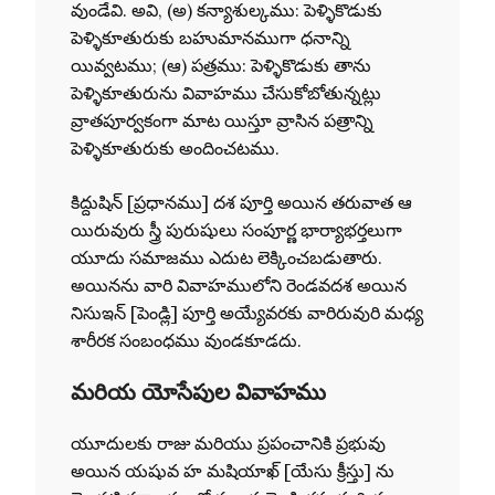
వుండేవి. అవి, (అ) కన్యాశుల్కము: పెళ్ళికొడుకు
పెళ్ళికూతురుకు బహుమానముగా ధనాన్ని
యివ్వటము; (ఆ) పత్రము: పెళ్ళికొడుకు తాను
పెళ్ళికూతురును వివాహము చేసుకోబోతున్నట్లు
వ్రాతపూర్వకంగా మాట యిస్తూ వ్రాసిన పత్రాన్ని
పెళ్ళికూతురుకు అందించటము.
కిద్దుషిన్ [ప్రధానము] దశ పూర్తి అయిన తరువాత ఆ
యిరువురు స్త్రీ పురుషులు సంపూర్ణ భార్యాభర్తలుగా
యూదు సమాజము ఎదుట లెక్కించబడుతారు.
అయినను వారి వివాహములోని రెండవదశ అయిన
నిసుఇన్ [పెండ్లి] పూర్తి అయ్యేవరకు వారిరువురి మధ్య
శారీరక సంబంధము వుండకూడదు.
మరియ యోసేపుల వివాహము
యూదులకు రాజు మరియు ప్రపంచానికి ప్రభువు
అయిన యషువ హ మషియాఖ్ [యేసు క్రీస్తు] ను