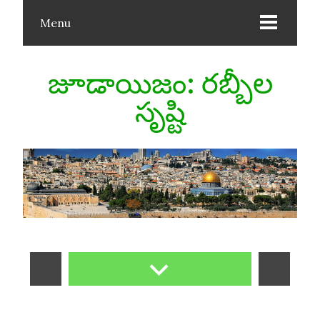
Menu
జూడాయిజం: రబ్బీల
సృష్టి