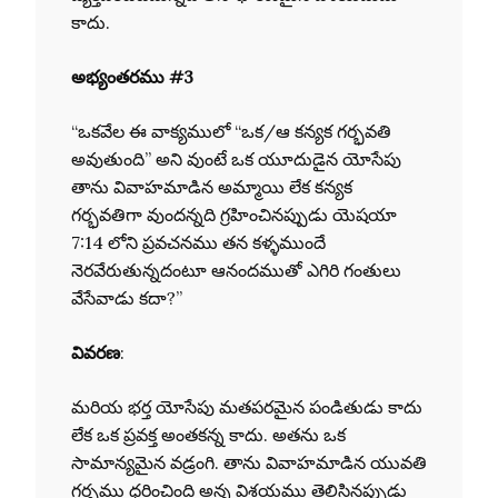
కాదు.
అభ్యంతరము #3
“ఒకవేల ఈ వాక్యములో “ఒక/ఆ కన్యక గర్భవతి
అవుతుంది” అని వుంటే ఒక యూదుడైన యోసేపు
తాను వివాహమాడిన అమ్మాయి లేక కన్యక
గర్భవతిగా వుందన్నది గ్రహించినప్పుడు యెషయా
7:14 లోని ప్రవచనము తన కళ్ళముందే
నెరవేరుతున్నదంటూ ఆనందముతో ఎగిరి గంతులు
వేసేవాడు కదా?”
వివరణ
:
మరియ భర్త యోసేపు మతపరమైన పండితుడు కాదు
లేక ఒక ప్రవక్త అంతకన్న కాదు. అతను ఒక
సామాన్యమైన వడ్రంగి. తాను వివాహమాడిన యువతి
గర్భము ధరించింది అన్న విశయము తెలిసినప్పుడు