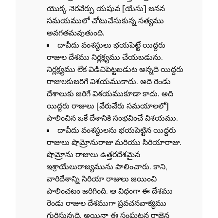
యొక్క నెరవేర్పు యషువ [యేసు] జనన
సమయములో చోటుచేసుకున్న సత్యము
అవగతమవుతుంది.
దావీదు వంశస్థులు భయపెట్టే యిద్దరు
రాజుల దేశము నిర్లక్ష్యము చేయబడును.
నిర్లక్ష్యము లేక విడిచిపెట్టబడుట అన్నది యిద్దరు
రాజులకుజరిగే విశయముకాదు. అది రెండు
దేశాలుకు జరిగే విశయముకూడా కాదు. అది
యిద్దరు రాజులు [వేరువేరు సమయాలలో]
పాలించిన ఒకే దేశానికి సంభవించే విశయము.
దావీదు వంశస్థులను భయపెట్టిన యిద్దరు
రాజులు షొమ్రోనురాజు మరియు సిరియారాజు.
షొమ్రోను రాజులు ఉత్తరదేశమైన
ఇశ్రాయేలురాజ్యమును పాలించారు. కాని,
వారిదేశాన్ని సిరియా రాజులు జయించి
పాలించటం జరిగింది. ఆ విధంగా ఈ దేశము
రెండు రాజుల దేశముగా ప్రవచనవాక్యము
గుర్తిస్తున్నది. అయినా ఈ సంఘటన రాజైన