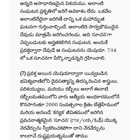
అన్నది అసాధారణమైన విశయము. అలాంటి
సంఘటన ప్రకృతిలో జరిగే అవకాశం లేదు. ఒకవేల
అలాంటిదేదైనా జరిగితే దాన్ని ఒక మహాద్భుత
ఘటనగా గుర్తించాల్సిందే. అలాంటిది సార్వభౌముడైన
దేవుడు మాత్రమే జరిగించగలడు. అది ‘సూచన’గా
చెప్పబడుటకు అర్హతకలిగిన సంఘటన. అందుకే
ప్రవక్తద్వారా దేవుడే ఆ సంఘటనను యెషయా. 7:14
లో ఒక సూచనగా పేర్కొన్నాడన్నది గ్రహించాలి.
(7)
ప్రవక్త అయిన యెషయాద్వారా యివ్వబడిన
భవిశ్యవాణిలోని దైవసత్యాన్ని తిరస్కరించిన శాస్త్రులు,
పరిశయ్యులు, మరియు రబ్బీలు అలాగే ఈనాటి
రబ్బీలమతములోని వారు ఆత్మీయ అంధకారములోనే
కొనసాగుతూ 2000 సంవత్సరాల క్రితం బేత్లెహేములో
మరియ అనబడే ‘కన్యక’ జీవితములో జరిగిన
ప్రవచనాత్మకమైన ‘సూచన’ (אוֹת/oth/ఓథ్) యొక్క
నెరవేర్పును స్వీకరించకపోగా దాని నేరవేర్పును
కాలరాచే దుష్టప్రయత్నముతో తాము