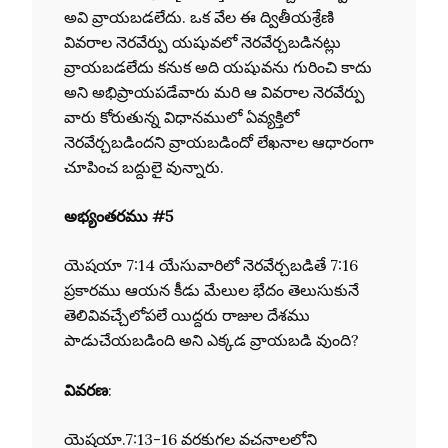
అవి వ్రాయబడలేదు. ఒక వేల ఈ ద్వితీయశ్రేణి
వివరాల నెరవేర్పు యషువలో నెరవేర్చబడినట్లు
వ్రాయబడలేదు కనుక అది యషువను గురించి కాదు
అని అభిప్రాయపడేవారు మరి ఆ వివరాల నెరవేర్పు
వారు కోరుతున్న విధానములో ఏవ్యక్తిలో
నెరవేర్చబడిందని వ్రాయబడిందో లేఖనాల ఆధారంగా
చూపించ బద్దులై వున్నారు.
అభ్యంతరము #5
యెషయా 7:14 యేసువారిలో నెరవేర్చబడితే 7:16
ప్రకారము ఆయన కీడు మేలుల భేదం తెలుసుకునే
తెలివివచ్చేలోపలే యిద్దరు రాజుల దేశము
పాడుచేయబడింది అని ఎక్కడ వ్రాయబడి వుంది?
వివరణ
:
యెషయా.7:13-16 వరకుగల వచనాలలోని