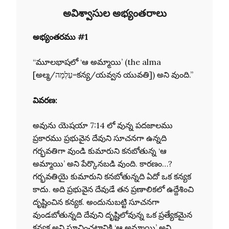
అవిశ్వాసుల అభ్యంతరాలు
అభ్యంతరము #1
“మూలభాషలో ‘ఆ అమ్మాయి’ (the alma
[అల్మ/עַלְמָה=కన్య/యవ్వన యువతి]) అని వుంది.”
వివరణ:
అవును యెషయా 7:14 లో వున్న పదజాలము
ప్రకారము ప్రభువైన దేవుని సూచనగా ఉన్నది
గర్భవతిగా వుండి కుమారుని కనబోతున్న ‘ఆ
అమ్మాయి’ అని పేర్కొనబడి వుంది. కారణం…?
గర్భవతియై కుమారుని కనబోతున్నది ఏదో ఒక కన్యక
కాదు. అది ప్రభువైన దేవుడే తన ప్రణాలికలో ఉద్దేశించి
దృష్టించిన కన్యక. అందునుబట్టి సూచనగా
వుండబోతున్నది దేవుని దృష్టిలోవున్న ఒక ప్రత్యేకమైన
కన్యక అని సూచించటానికి ‘ఆ అమ్మాయి’ అని