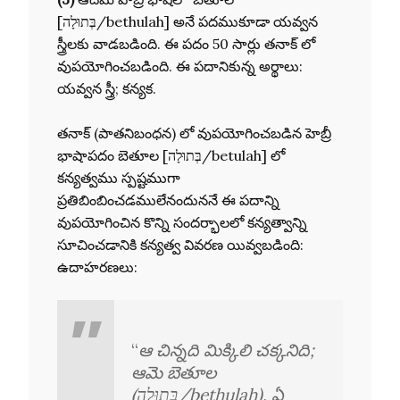
[בְּתוּלָה/bethulah] అనే పదముకూడా యవ్వన
స్త్రీలకు వాడబడింది. ఈ పదం 50 సార్లు తనాక్ లో
వుపయోగించబడింది. ఈ పదానికున్న అర్థాలు:
యవ్వన స్త్రీ; కన్యక.
తనాక్ (పాతనిబంధన) లో వుపయోగించబడిన హెబ్రీ
భాషాపదం బెతూల [בְּתוּלָה/betulah] లో
కన్యత్వము స్పష్టముగా
ప్రతిబింబించడములేనందుననే ఈ పదాన్ని
వుపయోగించిన కొన్ని సందర్భాలలో కన్యత్వాన్ని
సూచించడానికి కన్యత్వ వివరణ యివ్వబడింది:
ఉదాహరణలు:
“
ఆ చిన్నది మిక్కిలి చక్కనిది;
ఆమె బెతూల
(בְּתוּלָה/bethulah), ఏ