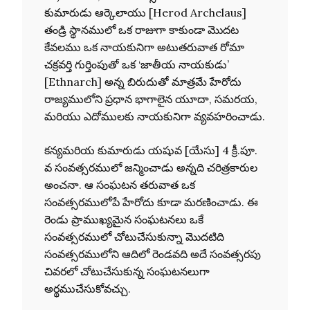
కుమారుడు ఆర్కెలాయు [Herod Archelaus]
తండ్రి స్థానములో ఒక రాజుగా కాకుండా మొదట
కేవలము ఒక నాయకునిగా అటుతరువాత రోమా
చక్రవర్తి గుర్తింపుతో ఒక ‘జాతీయ నాయకుడు’
[Ethnarch] అన్న బిరుదుతో మాత్రమే హేరోదు
రాజ్యములోని ప్రధాన భాగాలైన యూదా, సమరయ,
మరియు ఎదోములకు నాయకునిగా వ్యవహరించాడు.
కన్యమరియ కుమారుడు యషువ [యేసు] 4 క్రీ.పూ.
వ సంవత్సరములో జన్మించాడు అన్నది చరిత్రకారుల
అంచనా. ఆ సంఘటన తరువాత ఒక
సంవత్సరములోపే హేరోదు కూడా మరణించాడు. ఈ
రెండు ప్రాముఖ్యమైన సంఘటనలు ఒకే
సంవత్సరములో చోటుచేసుకున్నా మొదటిది
సంవత్సరములోని ఆదిలో రెండవది అదే సంవత్సరపు
చివరలో చోటుచేసుకున్న సంఘటనలుగా
అర్థముచేసుకోవచ్చు.