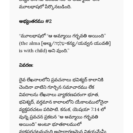
మూలభాషలో పేర్కొనబడింది.
అభ్యంతరము #2
“మూలభాషలో “ఆ అమ్మాయి గర్భవతి అయింది”
(the alma [అల్మ/עַלְמָה=కన్య/యవ్వన యువతి]
is with child) అని వుంది.”
వివరణ:
దైవ లేఖనాలలోని ప్రవచనాలు భవిశ్యద్ కాలానికి
చెందినా వాటిని గూర్చిన సమాచారము లేక
వివరాలను లేఖనాలు వ్యాకరణపరంగా భూత,
భవిశ్యద్, వర్తమాన కాలాలలోని యేకాలములోనైనా
వ్యక్తపరచటం పరిపాటి. కనుక, యెషయా 7:14 లో
వున్న ప్రవచన ప్రకటన “అ అమ్మాయి గర్భవతి
అయింది” అంటూ భూతకాలములో
వ్యక్తపరచటమన్నది అసాధారణమైన విశయమేమీ