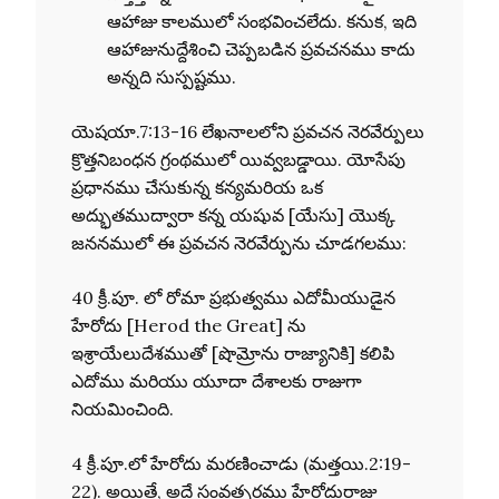
ఆహాజు కాలములో సంభవించలేదు. కనుక, ఇది
ఆహాజునుద్దేశించి చెప్పబడిన ప్రవచనము కాదు
అన్నది సుస్పష్టము.
యెషయా.7:13-16 లేఖనాలలోని ప్రవచన నెరవేర్పులు
క్రొత్తనిబంధన గ్రంథములో యివ్వబడ్డాయి. యోసేపు
ప్రధానము చేసుకున్న కన్యమరియ ఒక
అద్భుతముద్వారా కన్న యషువ [యేసు] యొక్క
జననములో ఈ ప్రవచన నెరవేర్పును చూడగలము:
40 క్రీ.పూ. లో రోమా ప్రభుత్వము ఎదోమీయుడైన
హేరోదు [Herod the Great] ను
ఇశ్రాయేలుదేశముతో [షొమ్రోను రాజ్యానికి] కలిపి
ఎదోము మరియు యూదా దేశాలకు రాజుగా
నియమించింది.
4 క్రీ.పూ.లో హేరోదు మరణించాడు (మత్తయి.2:19-
22). అయితే, అదే సంవత్సరము హేరోదురాజు