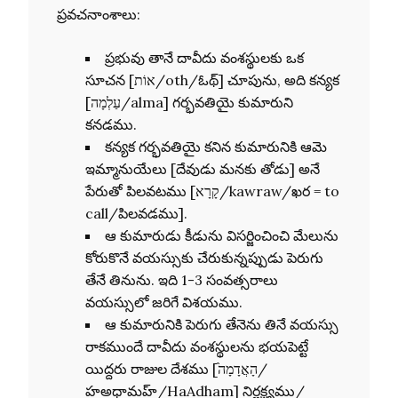
ప్రవచనాంశాలు:
ప్రభువు తానే దావీదు వంశస్థులకు ఒక
సూచన [אוֹת/oth/ఓథ్] చూపును, అది కన్యక
[עַלְמָה/alma] గర్భవతియై కుమారుని
కనడము.
కన్యక గర్భవతియై కనిన కుమారునికి ఆమె
ఇమ్మానుయేలు [దేవుడు మనకు తోడు] అనే
పేరుతో పిలవటము [קָרָא/kawraw/ఖర = to
call/పిలవడము].
ఆ కుమారుడు కీడును విసర్జించించి మేలును
కోరుకొనే వయస్సుకు చేరుకున్నప్పుడు పెరుగు
తేనే తినును. ఇది 1-3 సంవత్సరాలు
వయస్సులో జరిగే విశయము.
ఆ కుమారునికి పెరుగు తేనెను తినే వయస్సు
రాకముందే దావీదు వంశస్థులను భయపెట్టే
యిద్దరు రాజుల దేశము [הָאֲדָמָה֙/
హఅధామహ్/HaAdham] నిర్లక్ష్యము/