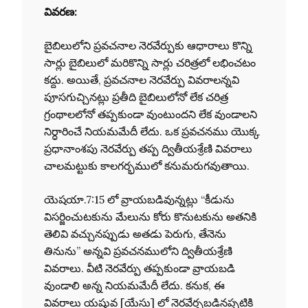
వివరణ:
బైబిలులోని ప్రవచనాల నెరవేర్పుకు ఆధారాలు కొన్ని
సార్లు బైబిలులో మరికొన్ని సార్లు చరిత్రలో లభించటం
కద్దు. అయితే, ప్రవచనాల నెరవేర్పు వివరాలన్నవి
పూసగుచ్చినట్లు ప్రతీది బైబిలులోనో లేక చరిత్ర
గ్రంథాలలోనో తప్పకుండా వుంటుందని లేక వుండాలని
నిర్ధారించే నియమమేదీ లేదు. ఒక ప్రవచనము యొక్క
ప్రధానాంశపు నెరవేర్పు తప్ప ద్వితీయశ్రేణి వివరాలు
చాలమట్టుకు కాలగర్భములో కనుమరుగవుతాయి.
యెషయా.7:15 లో వ్రాయబడివున్నట్లు “కీడును
విసర్జించుటకును మేలును కోరు కొనుటకును అతనికి
తెలివి వచ్చునప్పుడు అతడు పెరుగు, తేనెను
తినును” అన్నవి ప్రవచనములోని ద్వితీయశ్రేణి
వివరాలు. వీటి నెరవేర్పు తప్పకుండా వ్రాయబడి
వుండాలి అన్న నియమమేదీ లేదు. కనుక, ఈ
వివరాలు యషువ [యేసు] లో నెరవేర్చబడినప్పటికి