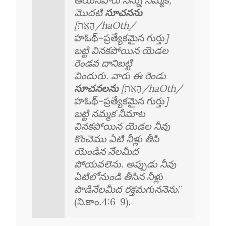
ఆయనవారు నిన్ను నమ్మక,
మొదటి
సూచనను
[
הָאֹ֣ת
/haOth/
హఓథ్=ప్రత్యేకమైన గుర్తు
]
బట్టి వినకపోయిన యెడల
రెండవ దానిబట్టి
విందురు. వారు ఈ రెండు
సూచనలను
[
הָאֹ֣ת
/haOth/
హఓథ్=ప్రత్యేకమైన గుర్తు
]
బట్టి నమ్మక నీమాట
వినకపోయిన యెడల నీవు
కొంచెము ఏటి నీళ్లు తీసి
యెండిన నేలమీద
పోయవలెను. అప్పుడు నీవు
ఏటిలోనుండి తీసిన నీళ్లు
పొడినేలమీద రక్తమగుననెను
.”
(ని.కాం.4:6-9).