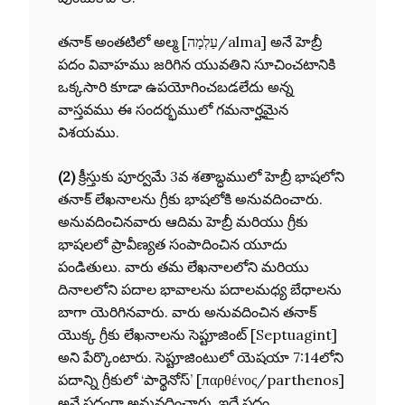
తనాక్ అంతటిలో అల్మ [עַלְמָה/alma] అనే హెబ్రీ
పదం వివాహము జరిగిన యువతిని సూచించటానికి
ఒక్కసారి కూడా ఉపయోగించబడలేదు అన్న
వాస్తవము ఈ సందర్భములో గమనార్హమైన
విశయము.
(2)
క్రీస్తుకు పూర్వమే 3వ శతాబ్ధములో హెబ్రీ భాషలోని
తనాక్ లేఖనాలను గ్రీకు భాషలోకి అనువదించారు.
అనువదించినవారు ఆదిమ హెబ్రీ మరియు గ్రీకు
భాషలలో ప్రావీణ్యత సంపాదించిన యూదు
పండితులు. వారు తమ లేఖనాలలోని మరియు
దినాలలోని పదాల భావాలను పదాలమధ్య బేధాలను
బాగా యెరిగినవారు. వారు అనువదించిన తనాక్
యొక్క గ్రీకు లేఖనాలను సెప్టూజింట్ [Septuagint]
అని పేర్కొంటారు. సెప్టూజింటులో యెషయా 7:14లోని
పదాన్ని గ్రీకులో ‘పార్థెనోస్’ [παρθένος/parthenos]
అనే పదంగా అనువదించారు. ఇదే పదం