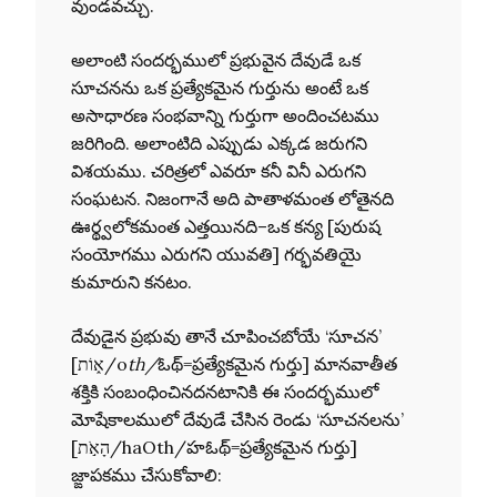
వుండవచ్చు.
అలాంటి సందర్భములో ప్రభువైన దేవుడే ఒక
సూచనను ఒక ప్రత్యేకమైన గుర్తును అంటే ఒక
అసాధారణ సంభవాన్ని గుర్తుగా అందించటము
జరిగింది. అలాంటిది ఎప్పుడు ఎక్కడ జరుగని
విశయము. చరిత్రలో ఎవరూ కనీ వినీ ఎరుగని
సంఘటన. నిజంగానే అది పాతాళమంత లోతైనది
ఊర్థ్వలోకమంత ఎత్తయినది–ఒక కన్య [పురుష
సంయోగము ఎరుగని యువతి] గర్భవతియై
కుమారుని కనటం.
దేవుడైన ప్రభువు తానే చూపించబోయే ‘సూచన’
[א֑וֹת/o
th/
ఓథ్=ప్రత్యేకమైన గుర్తు] మానవాతీత
శక్తికి సంబంధించినదనటానికి ఈ సందర్భములో
మోషేకాలములో దేవుడే చేసిన రెండు ‘సూచనలను’
[הָאֹ֣ת/haOth/హఓథ్=ప్రత్యేకమైన గుర్తు]
జ్ఙాపకము చేసుకోవాలి: