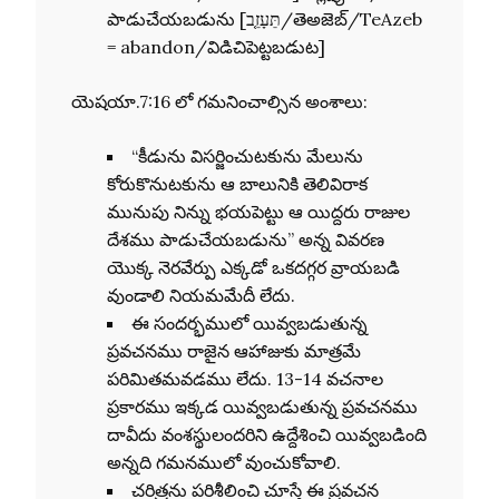
పాడుచేయబడును [תֵּעָזֵ֤ב/తెఅజెబ్/TeAzeb
= abandon/విడిచిపెట్టబడుట]
యెషయా.7:16 లో గమనించాల్సిన అంశాలు:
“కీడును విసర్జించుటకును మేలును
కోరుకొనుటకును ఆ బాలునికి తెలివిరాక
మునుపు నిన్ను భయపెట్టు ఆ యిద్దరు రాజుల
దేశము పాడుచేయబడును” అన్న వివరణ
యొక్క నెరవేర్పు ఎక్కడో ఒకదగ్గర వ్రాయబడి
వుండాలి నియమమేదీ లేదు.
ఈ సందర్భములో యివ్వబడుతున్న
ప్రవచనము రాజైన ఆహాజుకు మాత్రమే
పరిమితమవడము లేదు. 13-14 వచనాల
ప్రకారము ఇక్కడ యివ్వబడుతున్న ప్రవచనము
దావీదు వంశస్థులందరిని ఉద్దేశించి యివ్వబడింది
అన్నది గమనములో వుంచుకోవాలి.
చరిత్రను పరిశీలించి చూస్తే ఈ ప్రవచన