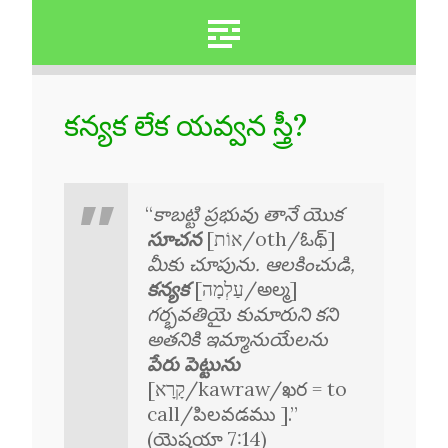
కన్యక లేక యవ్వన స్త్రీ?
“
కాబట్టి ప్రభువు తానే యొక
సూచన
[אוֹת/oth/ఓథ్]
మీకు చూపును. ఆలకించుడి,
కన్యక
[עַלְמָה/అల్మ]
గర్భవతియై కుమారుని కని
అతనికి ఇమ్మానుయేలను
పేరు పెట్టును
[קָרָא/kawraw/ఖర = to
call/పిలవడము ].”
(యెషయా 7:14)