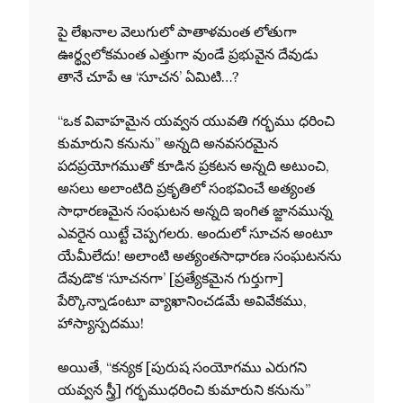
పై లేఖనాల వెలుగులో పాతాళమంత లోతుగా
ఊర్థ్వలోకమంత ఎత్తుగా వుండే ప్రభువైన దేవుడు
తానే చూపే ఆ ‘సూచన’ ఏమిటి…?
“ఒక వివాహమైన యవ్వన యువతి గర్భము ధరించి
కుమారుని కనును” అన్నది అనవసరమైన
పదప్రయోగముతో కూడిన ప్రకటన అన్నది అటుంచి,
అసలు అలాంటిది ప్రకృతిలో సంభవించే అత్యంత
సాధారణమైన సంఘటన అన్నది ఇంగిత జ్ఙానమున్న
ఎవరైన యిట్టే చెప్పగలరు. అందులో సూచన అంటూ
యేమీలేదు! అలాంటి అత్యంతసాధారణ సంఘటనను
దేవుడొక ‘సూచనగా’ [ప్రత్యేకమైన గుర్తుగా]
పేర్కొన్నాడంటూ వ్యాఖానించడమే అవివేకము,
హాస్యాస్పదము!
అయితే, “కన్యక [పురుష సంయోగము ఎరుగని
యవ్వన స్త్రీ] గర్భముధరించి కుమారుని కనును”