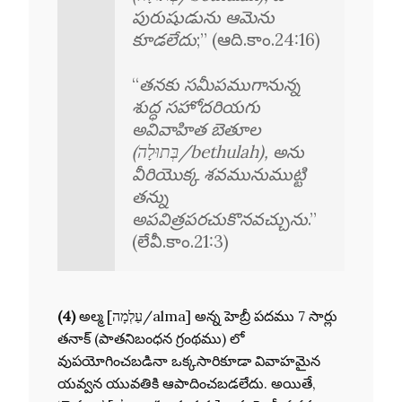
పురుషుడును ఆమెను
కూడలేదు
;” (ఆది.కాం.24:16)
“
తనకు సమీపముగానున్న
శుద్ధ సహోదరియగు
అవివాహిత బెతూల
(בְּתוּלָה/bethulah), అను
వీరియొక్క శవమునుముట్టి
తన్ను
అపవిత్రపరచుకొనవచ్చును
.”
(లేవీ.కాం.21:3)
(4)
అల్మ [עַלְמָה/alma] అన్న హెబ్రీ పదము 7 సార్లు
తనాక్ (పాతనిబంధన గ్రంథము) లో
వుపయోగించబడినా ఒక్కసారికూడా వివాహమైన
యవ్వన యువతికి ఆపాదించబడలేదు. అయితే,