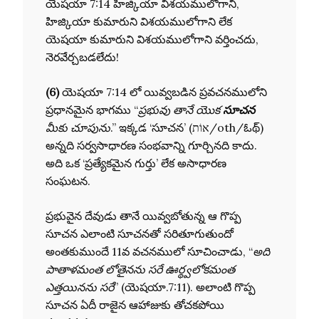
యెషయా 7:14 హిజ్కియా విశయములోగాని,
హిజ్కియా కుమారుని విశయములోగాని లేక
యెషయా కుమారుని విశయములోగాని వర్తించదు,
నెరవేర్చబడలేదు!
(6)
యెషయా 7:14 లో యివ్వబడిన ప్రవచనములోని
ప్రధానమైన భాగము “
ప్రభువు తానే యొక
సూచన
మీకు చూపును
.” ఇక్కడ ‘సూచన’ (אוֹת/oth/ఓథ్)
అన్నది సర్వసాధారణ సంభవాన్ని గూర్చినది కాదు.
అది ఒక ‘ప్రత్యేకమైన గుర్తు’ లేక అసాధారణ
సంఘటన.
ప్రభువైన దేవుడు తానే యివ్వబోతున్న ఆ గొప్ప
సూచన ఎలాంటి సూచనతో సరితూగుతుందో
అంతకుముందే 11వ వచనములో సూచించాడు, “
అది
పాతాళమంత లోతైనను సరే ఊర్థ్వలోకమంత
ఎత్తయినను సరే
” (యెషయా.7:11). అలాంటి గొప్ప
సూచన ఏదీ రాజైన ఆహాజుకు తోచకపోయి