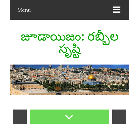
Menu
జూడాయిజం: రబ్బీల
సృష్టి