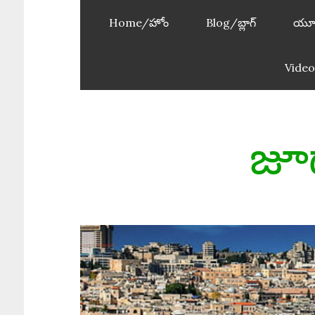
Home/హోం
Blog/బ్లాగ్
యూ
Video
జూడ