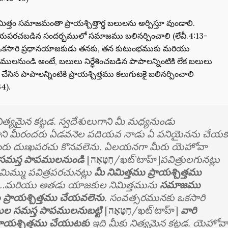
్తం సమాజమంతా ప్రాయశ్చిత్తార్థ బలులను అర్పిస్తూ వుండాలి.
యపరచబడిన సందర్భములో సమాజము బలినర్పించాలి (లేవీ.4:13-
కి ఒకసారి ప్రధానయాజకుడు తనకు, తన కుటుంభముకు మరియు
నుండి అంటే, బలులు నిర్ధేశించబడిన పాపాలన్నింటికి లేక బలులు
 చేసిన పాపాలన్నింటికి ప్రాయశ్చిత్తము కలుగుటకై బలినర్పించాలి
34).
నిత్యమైన కట్టడ. స్వదేశులుగాని మీ మధ్యనుండు
ాని మీరందరు ఏడవనెల పదియవ నాడు ఏ పనియైనను చేయ
మీరు దుఃఖపరచు కొనవలెను. ఏలయనగా మీరు యెహోవా
 సమస్త పాపములనుండి
[
חַטָּאָה
/ఖట్’టాహ్]
పవిత్రులగునట్లు
ిమ్ము పవిత్రపరచునట్లు
మీ నిమిత్తము ప్రాయశ్చిత్తము
…మరియు అతడు యాజకుల నిమిత్తమును
సమాజము
ు ప్రాయశ్చిత్తము చేయవలెను
. ​సంవత్సరమునకు ఒకసారి
ుల సమస్త పాపములనుబట్టి
[
חַטָּאָה
/ఖట్’టాహ్]
వారి
ప్రాయశ్చిత్తము చేయుటకు
ఇది మీకు నిత్యమైన కట్టడ. యెహోవ