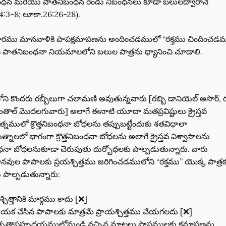
నిబంధన మరియు పాతనిబంధన రెండు నిబంధనలు కూడా బలులద్వారానే
.24:3-8; లూకా.26:26-28).
్రకారము మానవాళికి పాపక్షమాపణను అందించడములో “రక్తము చిందించడ
ికి పాతనిబంధనా నియమాలలోని బలుల పాత్రను ధ్యానించి చూడాలి.
ి కొందరు రబ్బీలుగా చలామణి అవుతున్నవారు [రబ్బి డానియెల్ అసొర్, ర
మెంతాల్ మొదలగువారు] అలాగే ఈనాటి యూదా మతప్రవిష్టులు క్రైస్తవ
్రయత్నములో క్రొత్తనిబంధనా బోధలను తప్పుబట్టేందుకు శతవిధాలా
త్నాలలో భాగంగా క్రొత్తనిబంధనా బోధలను అలాగే క్రైస్తవ విశ్వాసాలను
ధనా బోధలనుకూడా చెరుపుతు దుర్బోధలకు పాల్పడుతున్నారు. వారు
ుల పాపాలకు ప్రయశ్చిత్తము జరిగించడములోని “రక్తము” యొక్క పాత్రక
కు పాల్పడుతున్నారు:
్చిత్తానికి మార్గము కాదు [❌]
ియక చేసిన పాపాలకు మాత్రమే ప్రాయశ్చిత్తము చేయగలదు [❌]
ే పశ్చత్తాపహృదయములోనుండి వచ్చిన మాటలు పాపములకు క్షమాపణను