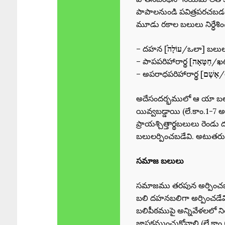
పాపాలనుండి పవిత్రపరచబడటా
మూడు రకాల బలులు నిర్ధేశిం
– దహన [
עוֹלָה֙
/ఒలా] బలులు
– పాపపరిహారార్థ [
חַטָּאָה
/ఖట
– అపరాధపరిహారార్థ [
אָשָׁם
/
అదేసందర్భములో ఆ యా బలుల
యివ్వబడ్డాయి (లే.కాం.1-7 
ప్రాయశ్చిత్తార్థబలులు రెం
బలులర్పించబడేవి. అటుతరువా
సమాజ బలులు
సమాజము తరపున అర్పించ
బలి దహనబలిగా అర్పించడేవి
బలిపీఠముపై అన్నివేళలలో న
జ్ఙాపకముంచుకోవాలి (లే.కాం