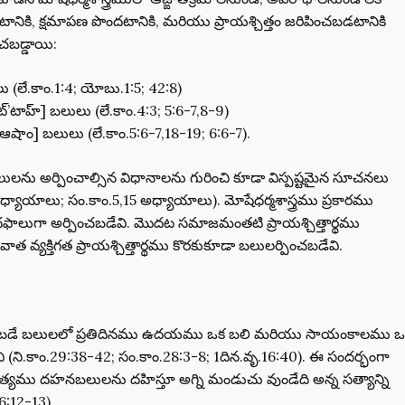
నికి, క్షమాపణ పొందటానికి, మరియు ప్రాయశ్చిత్తం జరిపించబడటానికి
చబడ్డాయి:
 (లే.కాం.1:4; యోబు.1:5; 42:8)
్’టాహ్] బలులు (లే.కాం.4:3; 5:6-7,8-9)
ఆషాం] బలులు (లే.కాం.5:6-7,18-19; 6:6-7).
ను అర్పించాల్సిన విధానాలను గురించి కూడా విస్పష్టమైన సూచనలు
అధ్యాయాలు; సం.కాం.5,15 అధ్యాయాలు). మోషేధర్మశాస్త్రము ప్రకారము
డు దఫాలుగా అర్పించబడేవి. మొదట సమాజమంతటి ప్రాయశ్చిత్తార్థము
త వ్యక్తిగత ప్రాయశ్చిత్తార్థము కొరకుకూడా బలులర్పించబడేవి.
బడే బలులలో ప్రతిదినము ఉదయము ఒక బలి మరియు సాయంకాలము ఒ
 (ని.కాం.29:38-42; సం.కాం.28:3-8; 1దిన.వృ.16:40). ఈ సందర్భంగా
ిత్యము దహనబలులను దహిస్తూ అగ్ని మండుచు వుండేది అన్న సత్యాన్ని
.6:12-13)