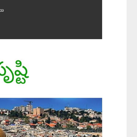
లు
ష్టి