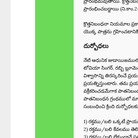
ప్రారంభమవుతాయి. క్రొత్త
ప్రారంభించబడ్డాయి (ని.కాం
క్రొత్తనిబంధనా నియమాల ప
యొక్క పాత్రను గ్రహించటాన
దుర్బోధలు
నేటి ఆధునిక జుడాయిజములోన
టోవియా సింగర్, రబ్బి బ్లూ
విశ్వాసాన్ని తిరస్కరించే ప
ప్రయత్నిస్తుంటారు. తమ ప్రయ
వక్రీకరించడమేగాక పాతనిబం
పాతనిబంధన గ్రంథములో మానవ
సంబంధించి క్రింది దుర్బోధల
1) రక్తము/బలి ఒక్కటే ప్రాయశ
2) రక్తము/బలి కేవలము తెల
3) రక్తము/బలి లేకుండాన