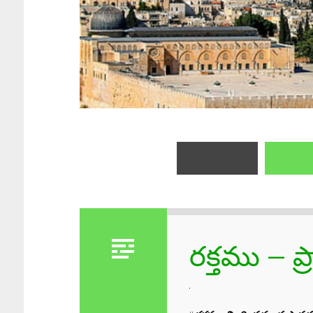
రక్తము – ప్