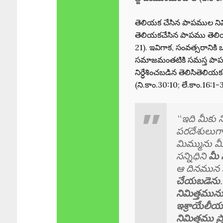
తెలియక చేసిన పాపముల నిమిత
తెలియకచేసిన పాపము తెలి
21). ఇవిగాక, సంవత్సరాని
సమాజమంతటికి సమస్త పాపముల
నిర్ధేశించబడిన తెలిసితెలియక
(ని.కాం.30:10; లే.కాం.16:1-
“
ఇది మీకు 
పరదేశులుగ
మిమ్మును 
సన్నిధిని
మీ
ఆ దినమున మ
చేయబడెను
నిమిత్తమున
ఇశ్రాయేలీయ
నిమిత్తము 