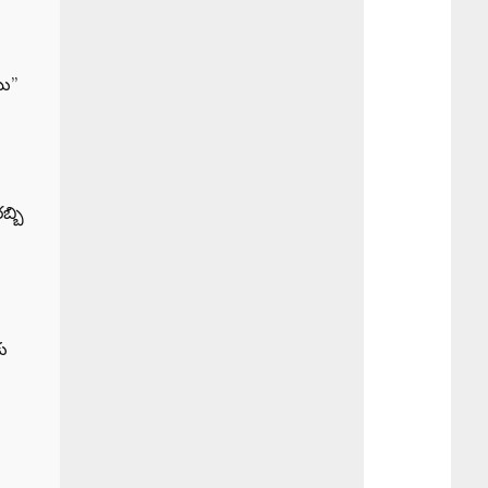
ము”
బ్బి
ు