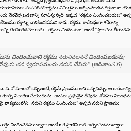
క్షమాపణ కలుగదు
” అన్నది క్రొత్తనిబంధనలోని ప్రబోధం. అయితే యిది
రూపకంగా పాపపరిహారార్థము నిమిత్తము అర్పించబడిన రక్తబలుల యొక
ునందు నెరవేర్చబడటాన్ని సూచిస్తున్నది. ఇక్కడ “రక్తము చిందించబడుట” అన్
ు రక్తాన్ని వొలికించడమని కాదు. రక్తము కారేవిధంగా శరీరాన్ని
్ని తెగనరకడమో కాదు. “రక్తము చిందించుట” అంటే “ప్రాణము తీయడమ
మును చిందించువాని రక్తము
నరునివలననే
చిందింపబడును
;
వుడు తన స్వరూపమందు నరుని చేసెను
.” (ఆది.కాం.9:6)
 మరో మాటలో చెప్పలంటే, రక్తమే ప్రాణము అని చెప్పవచ్చు. ఆ కారణాన్నిబ
ును గూర్చి విచారణ చేయుదును” అంటూ ప్రభువైన దేవుడు నోవహు నిబంధన
 పై వాక్యములోని “నరుని రక్తము చిందించుట” అన్నది నరుని ప్రాణము
క్తం చిందించడముద్వారా అంటే ఒక ప్రాణిని బలి అర్పించడముద్వారా