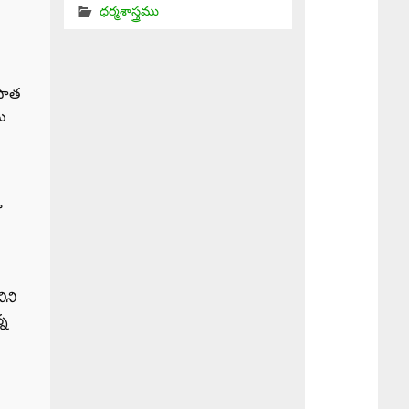
ధర్మశాస్త్రము
 పాత
ను
ా
ిని
్న