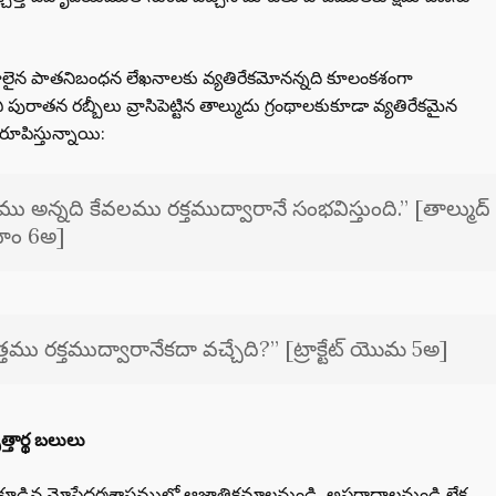
ాలైన పాతనిబంధన లేఖనాలకు వ్యతిరేకమోనన్నది కూలంకశంగా
పురాతన రబ్బీలు వ్రాసిపెట్టిన తాల్ముదు గ్రంథాలకుకూడా వ్యతిరేకమైన
ిరూపిస్తున్నాయి:
్తము అన్నది కేవలము రక్తముద్వారానే సంభవిస్తుంది.” [తాల్ముద్
వాహిం 6అ]
త్తము రక్తముద్వారానేకదా వచ్చేది?” [ట్రాక్టేట్ యొమ 5అ]
ిత్తార్థ బలులు
న మోషేధర్మశాస్త్రములో ఆజ్ఙాతిక్రమాలనుండి, అపరాధాలనుండి లేక