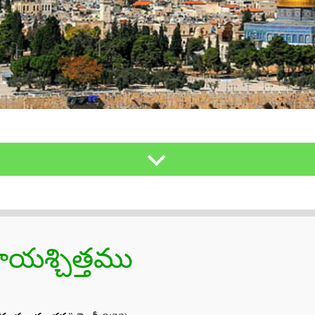
రాయశ్చిత్తము