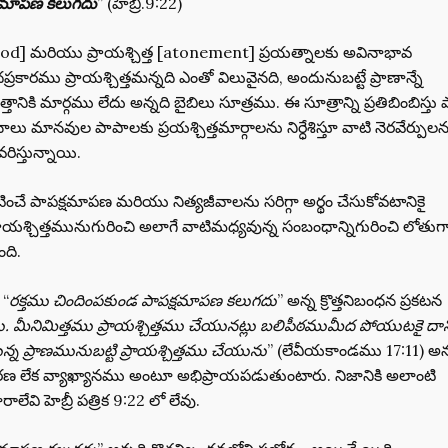
క్షమాపణ కలుగదు
” (హెబ్రీ.9:22)
[blood] మరియు ప్రాయశ్చిత్త [atonement] ప్రయత్నాలకు అవినాభావ
కారము ప్రాయశ్చిత్తమన్నది ఎంతో విలువైనది, అందునుబట్టే ప్రాణాన్నే
్తానికి మార్గము లేదు అన్నది బైబిలు సూత్రము. ఈ సూత్రాన్ని ప్రతిబింబిస్తు
ాలు మానవుల పాపాలకు ప్రయశ్చిత్తమార్గాలను నిర్ధేశిస్తూ వాటి నెరవేర్పుల
ిస్తున్నాయి.
రకటించే పాపక్షమాపణ మరియు నిత్యజీవాలను సరిగ్గా అర్థం చేసుకోవటానికై
ాయశ్చిత్తమునుగురించి అలాగే వాటిమధ్యవున్న సంబంధాన్నిగురించి లోతుగ
ంది.
 “
రక్తము చిందింపకుండ పాపక్షమాపణ కలుగదు
” అన్న క్రొత్తనిబంధన ప్రకటన
. మీనిమిత్తము ప్రాయశ్చిత్తము చేయునట్లు బలిపీఠముమీద పోయుటకై దాన
నున్న ప్రాణమునుబట్టి ప్రాయశ్చిత్తము చేయును
” (లేవీయకాండము 17:11) అన
ణ లేక వ్యాఖ్యానము అంటూ అభిప్రాయపడుతుంటారు. నిజానికి అలాంటి
ాలేవి హెబ్రీ పత్రిక 9:22 లో లేవు.