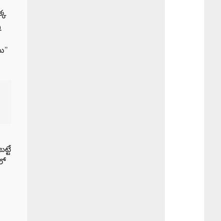
్క
న
ు”
ట్టే
లో