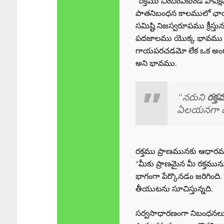
“
రక్తము చిందింపకుండ పాప
పాతనిబంధన కాలములో ఛాయా
సమిష్టి నిజస్వరూపము క్రీస్త
పదజాలము యొక్క భావము కేవలమ
గాయపరచడమో లేక ఒక అంగాన
అని భావము.
“
నరుని
రక్త
ఏలయనగా దే
రక్తము ప్రాణమునకు ఆధారము.
“మీకు ప్రాణమైన మీ రక్తమ
భాగంగా పేర్కొనడం జరిగింది.
తీయుటను సూచిస్తున్నది.
సర్వసాధారణంగా నిబంధనలు ర