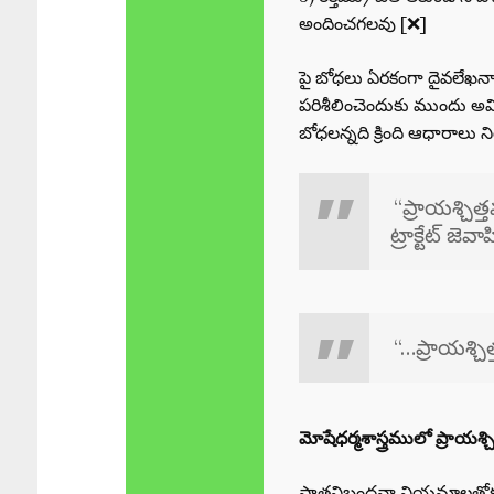
అందించగలవు [❌]
పై బోధలు ఏరకంగా దైవలేఖన
పరిశీలించెందుకు ముందు అవి 
బోధలన్నది క్రింది ఆధారాలు న
“ప్రాయశ్చిత
ట్రాక్టేట్ జె
“…ప్రాయశ్చి
మోషేధర్మశాస్త్రములో ప్రాయశ్చ
పాతనిబంధనా నియమాలతోకూడి