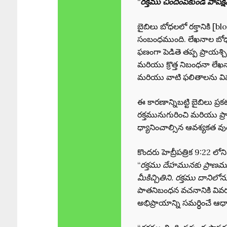
“
రక్తము చిందింపకుండ పాప
బైబిలు బోధలలో రక్తానికి 
సంబంధముంది. లేఖనాల బోధప్ర
ఫణంగా పెడితె తప్ప ప్రాయశ్చిత
మరియు క్రొత్త నిబంధనా లేఖన
మరియు వాటి ఫలితాలను వివర
ఈ కారణాన్నిబట్టి బైబిలు ప్
రక్తమునుగురించి మరియు ప్ర
ధ్యానించాల్సిన ఆవశ్యకత వు
కొందరు హెబ్రీపత్రిక 9:22 లోని
“
రక్తము దేహమునకు ప్రాణము
మీకిచ్చితిని. రక్తము దానిలో
పాతనిబంధన వచనానికి వివర
అభిప్రాయాన్ని సమర్ధించే ఆధార