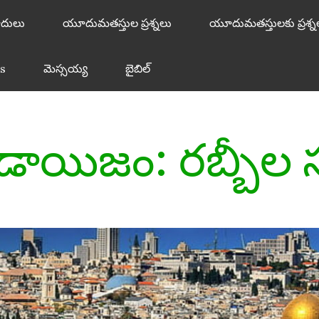
దులు
యూదుమతస్తుల ప్రశ్నలు
యూదుమతస్తులకు ప్రశ్న
s
మెస్సయ్య
బైబిల్
ాయిజం: రబ్బీల సృ