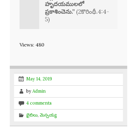
హృదయములలో
ప్రకాశించెను.”
(2కొరింథీ.4:4-
5)
Views: 480
May 14, 2019
by
Admin
4 comments
బైబిలు
,
మెస్సయ్య