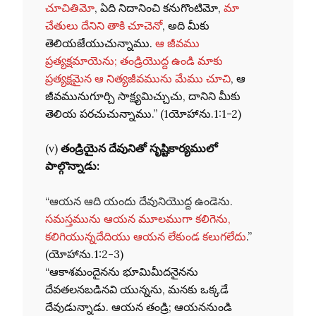
చూచితిమో
, ఏది నిదానించి కనుగొంటిమో,
మా
చేతులు దేనిని తాకి చూచెనో
, అది మీకు
తెలియజేయుచున్నాము.
ఆ జీవము
ప్రత్యక్షమాయెను; తండ్రియొద్ద ఉండి మాకు
ప్రత్యక్షమైన ఆ నిత్యజీవమును మేము చూచి
, ఆ
జీవమునుగూర్చి సాక్ష్యమిచ్చుచు, దానిని మీకు
తెలియ పరచుచున్నాము.” (1యోహాను.1:1-2)
(v)
తండ్రియైన దేవునితో సృష్టికార్యములో
పాల్గొన్నాడు:
“
ఆయన ఆది యందు దేవునియొద్ద ఉండెను.
సమస్తమును ఆయన మూలముగా కలిగెను,
కలిగియున్నదేదియు ఆయన లేకుండ కలుగలేదు
.”
(యోహాను.1:2-3)
“ఆకాశమందైనను భూమిమీదనైనను
దేవతలనబడినవి యున్నను, మనకు ఒక్కడే
దేవుడున్నాడు. ఆయన తండ్రి; ఆయననుండి