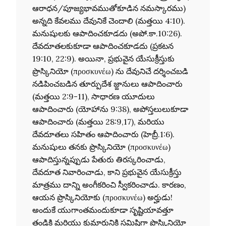
ఆరాధన/పూజ్యభావముతోకూడిన నమస్కారము)
అన్నది కేవలము దేవునికే చెందాలి (మత్తయి 4:10).
మనుషులకు ఆపాదించకూడదు (అపో.కా.10:26).
దేవదూతలకుకూడా ఆపాదించకూడదు (ప్రకటన
19:10, 22:9). అయినా, ప్రభువైన యేసుక్రీస్తుకు
ప్రొస్కినియో (προσκυνέω) ను దేవునిచే దర్శించబడి
నడిపించబడిన తూర్పుదేశ జ్ఙానులు ఆపాదించారు
(మత్తయి 2:9-11), సాధారణ యూదులు
ఆపాదించారు (యోహాను 9:38), అపోస్తలులుకూడా
ఆపాదించారు (మత్తయి 28:9,17), మరియు
దేవదూతలు సహితం ఆపాదించారు (హెబ్రీ.1:6).
మనుషులు తనకు ప్రొస్కినియో (προσκυνέω)
ఆపాదిస్తున్నప్పుడు పేతురు తిరస్కరించాడు,
దేవదూత నివారించాడు, కాని ప్రభువైన యేసుక్రీస్తు
మాత్రము దాన్ని అంగీకరించి స్వీకరించాడు. కారణం,
ఆయన ప్రొస్కినియోకు (προσκυνέω) అర్హుడు!
అందుకే యుగాంతమందుకూడా సృష్టియావత్తూ
తండ్రికి మరియు కుమారునికి సమిష్టిగా ప్రొస్కినియో