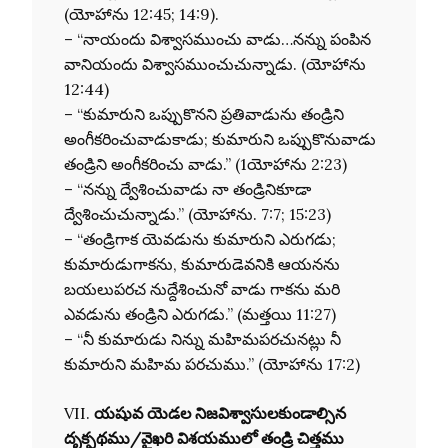
(యోహాను 12:45; 14:9).
– “నాయందు విశ్వాసముంచు వాడు…నన్ను పంపిన
వానియందు విశ్వాసముంచుచున్నాడు. (యోహాను
12:44)
– “కుమారుని ఒప్పుకొనని ప్రతివాడును తండ్రిని
అంగీకరించువాడుకాడు; కుమారుని ఒప్పుకొనువాడు
తండ్రిని అంగీకరించు వాడు.” (1యోహాను 2:23)
– “నన్ను ద్వేశించువాడు నా తండ్రినికూడా
ద్వేశించుచున్నాడు.” (యోహాను. 7:7; 15:23)
– “తండ్రిగాక యెవడును కుమారుని ఎరుగడు;
కుమారుడుగాకను, కుమారుడెవనికి ఆయనను
బయలుపరచ నుద్దేశించునో వాడు గాకను మరి
ఎవడును తండ్రిని ఎరుగడు.” (మత్తయి 11:27)
– “నీ కుమారుడు నిన్ను మహిమపరచునట్లు నీ
కుమారుని మహిమ పరచుము.” (యోహాను 17:2)
VII.
యషువ యెడల నిజవిశ్వాసులకుండాల్సిన
దృక్పథము/వైఖరి విశయములో తండ్రి చిత్తము