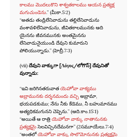
కాలము మొదలుకొని శాశ్వతకాలము ఆయన ప్రత్యక్ష
మగుచుండెను
.” (మీకా.5:2)
“అతడు తండ్రిలేనివాడును తల్లిలేనివాడును
వంశావళిలేనివాడును, జీవితకాలమునకు ఆది
యైనను జీవనమునకు అంతమైనను
లేనివాడునైయుండి దేవుని కుమారుని
పోలియున్నాడు.” (హెబ్రీ.7:3)
(vii)
దేవుని వాక్కుగా [Λόγος/లోగొస్] దేవునితో
వున్నాడు:
“ఇవి జరిగినతరువాత
యెహోవా వాక్యము
అబ్రామునకు దర్శనమందు వచ్చి
అబ్రామా,
భయపడకుము; నేను నీకు కేడెము, నీ బహుమానము
అత్యధికమగునని చెప్పెను.” (ఆది.కాం.15:1)
“అయితే ఆ రాత్రి
యెహోవా వాక్కు నాతానునకు
ప్రత్యక్షమై
సెలవిచ్చినదేమనగా” (2సమూయేలు.7:4)
“అంతలో
యెహోవా వాక్కు సొలొమోనునకు ప్రత్యక్షమై