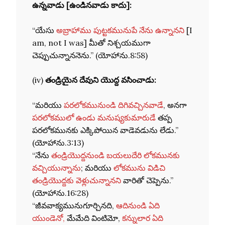
ఉన్నవాడు [ఉండినవాడు కాదు
]:
“యేసు
అబ్రాహాము పుట్టకమునుపే నేను ఉన్నానని
[I
am, not I was] మీతో నిశ్చయముగా
చెప్పుచున్నాననెను.” (యోహాను.8:58)
(iv)
తండ్రియైన దేవుని యొద్ద వసించాడు:
“మరియు
పరలోకమునుండి దిగివచ్చినవాడే
, అనగా
పరలోకములో ఉండు మనుష్యకుమారుడే
తప్ప
పరలోకమునకు ఎక్కిపోయిన వాడెవడును లేడు.”
(యోహాను.3:13)
“నేను
తండ్రియొద్దనుండి బయలుదేరి లోకమునకు
వచ్చియున్నాను
; మరియు
లోకమును విడిచి
తండ్రియొద్దకు వెళ్లుచున్నానని
వారితో చెప్పెను.”
(యోహాను.16:28)
“జీవవాక్యమునుగూర్చినది,
ఆదినుండి ఏది
యుండెనో,
మేమేది వింటిమో,
కన్నులార ఏది