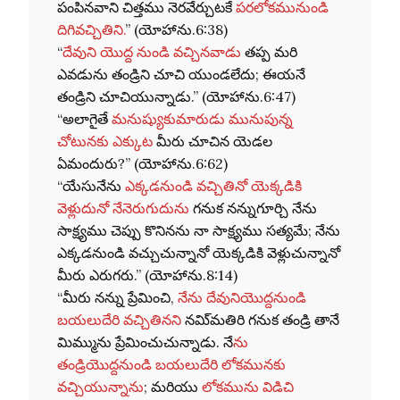
పంపినవాని చిత్తము నెరవేర్చుటకే
పరలోకమునుండి
దిగివచ్చితిని.
” (యోహాను.6:38)
“
దేవుని యొద్ద నుండి వచ్చినవాడు
తప్ప మరి
ఎవడును తండ్రిని చూచి యుండలేదు; ఈయనే
తండ్రిని చూచియున్నాడు.” (యోహాను.6:47)
“అలాగైతే
మనుష్యుకుమారుడు మునుపున్న
చోటునకు ఎక్కుట
మీరు చూచిన యెడల
ఏమందురు?” (యోహాను.6:62)
“యేసునేను
ఎక్కడనుండి వచ్చితినో యెక్కడికి
వెళ్లుదునో నేనెరుగుదును
గనుక నన్నుగూర్చి నేను
సాక్ష్యము చెప్పు కొనినను నా సాక్ష్యము సత్యమే; నేను
ఎక్కడనుండి వచ్చుచున్నానో యెక్కడికి వెళ్లుచున్నానో
మీరు ఎరుగరు.” (యోహాను.8:14)
“మీరు నన్ను ప్రేమించి,
నేను దేవునియొద్దనుండి
బయలుదేరి వచ్చితినని
నమి్మతిరి గనుక తండ్రి తానే
మిమ్మును ప్రేమించుచున్నాడు. నే
ను
తండ్రియొద్దనుండి బయలుదేరి లోకమునకు
వచ్చియున్నాను
; మరియు
లోకమును విడిచి