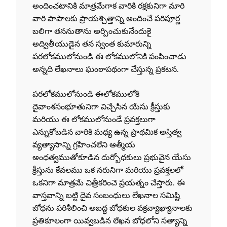
అందించటానికి మాత్రమేగాక వారికి రక్షకునిగా మారి
వారి పాపాలకు ప్రాయశ్చిత్తాన్ని అందించే పరిపూర్ణ
బలిగా తననుతాను అర్పించుకునేందుకై
అద్వితీయుడైన తన స్వంత కుమారున్ని
పరలోకములోనుండి ఈ లోకములోనికి పంపించాడు
అన్నది లేఖనాలు ఘంఠాపథంగా చేస్తున్న ప్రకటన.
పరలోకములోనుండి ఈలోకములోకి
దైవాంశసంభూతునిగా విచ్చేసిన యేసు క్రీస్తుకు
మరియు ఈ లోకములోనుండే ప్రవక్తలుగా
ఎన్నుకోబడిన వారికి మధ్య ఉన్న ప్రాథమిక అస్తిత్వ
వ్యత్యాసాన్ని గ్రహించలేని ఆత్మీయ
అంధత్వముతోకూడిన దుర్బోధకులు ప్రభువైన యేసు
క్రీస్తును కేవలము ఒక నరునిగా మరియు ప్రవక్తలలో
ఒకనిగా మాత్రమే చిత్రీకరించె ప్రయత్నం చేస్తారు. ఈ
వాస్తవాన్ని బట్టి దైవ సంబంధులు లేఖనాల సమిష్టి
బోధను పరిశీలించి అబద్ధ బోధకుల వక్రవ్యాఖ్యానాలకు
ప్రతికూలంగా యివ్వబడిన లేఖన బోధలోని సత్యాన్ని