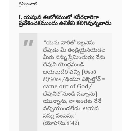
గ్రహించాలి.
I. యషువ
ఈలోకములో శరీరధారిగా
ప్రవేశించకముందు ఉనికిని కలిగివున్నవాడు
“యేసు వారితో ఇట్లనెను
దేవుడు మీ తండ్రియైనయెడల
మీరు నన్ను ప్రేమింతురు; నేను
దేవుని యొద్దనుండి
బయలుదేరి వచ్చి [Θεοῦ
ἐξῆλθον/థియూ ఎక్సెల్తోన్ =
came out of God/
దేవునిలోనుండి వచ్చాను]
యున్నాను, నా అంతట నేనే
వచ్చియుండలేదు, ఆయన
నన్ను పంపెను.”
(యోహాను.8:42)