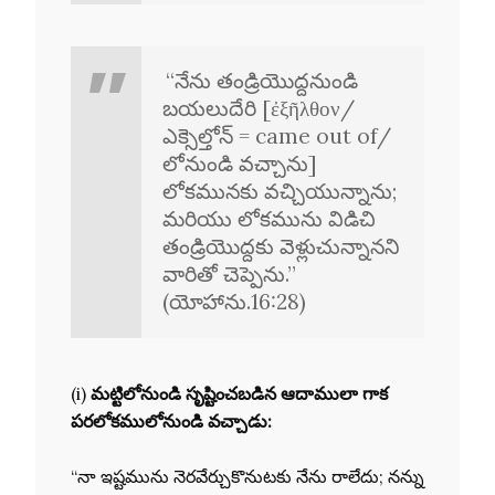
“నేను తండ్రియొద్దనుండి
బయలుదేరి [ἐξῆλθον/
ఎక్సెల్తోన్ = came out of/
లోనుండి వచ్చాను]
లోకమునకు వచ్చియున్నాను;
మరియు లోకమును విడిచి
తండ్రియొద్దకు వెళ్లుచున్నానని
వారితో చెప్పెను.”
(యోహాను.16:28)
(i)
మట్టిలోనుండి సృష్టించబడిన ఆదాములా గాక
పరలోకములోనుండి వచ్చాడు:
“నా ఇష్టమును నెరవేర్చుకొనుటకు నేను రాలేదు; నన్ను