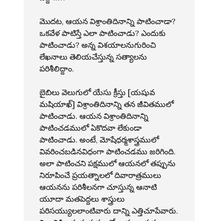
మొదట, ఆయన విశ్రాంతిదినాన్ని పాటించాడా?
ఒకవేళ పాటిస్తే ఎలా పాటించాడు? ఎందుకు
పాటించాడు? అన్న విశయాలనుగురించి
లేఖనాలు తెలియచేస్తున్న సత్యాలను
పరిశీలిద్దాం.
బైబిలు వెలుగులో యేసు క్రీస్తు [యషువ
మషియాఖ్] విశ్రాంతిదినాన్ని తన జీవితములో
పాటించాడు. ఆయన విశ్రాంతిదినాన్ని
పాటించడములో ఏకొదవా లేకుండా
పాటించాడు. అంటే, మోషేధర్మశాస్త్రములో
వివరించబడినవిధంగా పాటించడము జరిగింది.
అలా పాటించని పక్షములో ఆయనలో తప్పును
నిరూపించే ప్రయత్నాలలో దివారాత్రములు
ఆయనను పరిశీలనగా చూస్తున్న ఆనాటి
యూదా మతపెద్దలు శాస్త్రులు
పరిసయ్యులలాంటివారు దాన్ని ఎత్తిచూపేవారు.