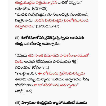
తండ్రియొద్దకు వెళ్లుచున్నానని
వారితో చెప్పెను.”
(యోహాను.16:27-28)
“మొదటి మనుష్యుడు భూసంబంధియై మంటినుండి
పుట్టినవాడు,
రెండవ మనుష్యుడు పరలోకమునుండి
వచ్చినవాడు
.” (1కొరింథి.15:47)
(ii)
ఈలోకములోనికి ప్రవేశిస్తున్నప్పుడు ఆయనకు
తండ్రి ఒక శరీరాన్ని అమర్చాడు:
“దేవుడు
తన సొంత కుమారుని పాపశరీరాకారముతో
పంపి
, ఆయన శరీరమందు పాపమునకు శిక్ష
విధించెను.” (రోమా.8:4)
“కాబట్టి ఆయన
ఈ లోకమందు ప్రవేశించునప్పుడు
ఈలాగు చెప్పు చున్నాడు. బలియు అర్పణయు నీవు
కోరలేదుగాని
నాకొక శరీరమును అమర్చితివి
.”
(హెబ్రీ.10:5)
(iii)
విశ్వాసుల తండ్రియైన అబ్రహాముకంటే
ముందు