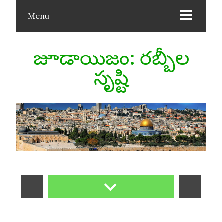
Menu
జూడాయిజం: రబ్బీల
సృష్టి