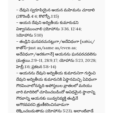
– దేవుని స్వరూపియైన ఆయన మహిమను చూడాలి
(2కొరింథీ.4:4; కొలొస్సీ.1:15)
– ఆయన దేవుని అద్వితీయ కుమారుడని
విశ్వాసముంచాలి (యోహాను 3:36, 12:44;
1యోహాను 5:10)
– తండ్రిని ఘనపరచునట్లుగా/అదేవిధంగా [καθὼς/
కాతోస్=just as/same as/even as;
అదేవిధంగా/ఆరకంగానే] ఆయనను ఘనపరచవలెను
(మత్తయి.2:9-11, 28:9,17; యోహాను 5:23, 20:28;
హెబ్రీ.1:6; ప్రకటన 5:8-14)
– ఆయనను దేవుని అద్వితీయ కుమారునిగా గుర్తించి
దేవుని అద్వితీయ కుమారునికి ఏస్థానమిచ్చి ఏవిధంగా
గౌరవించాలోనన్నది అపోస్తలుల వ్రాతలలో మరియు
వారి మాదిరిలో చూపించబడిందో ఆవిధమైన స్థానాన్ని
గౌరవాన్ని ఆయనకు యివ్వనివ్యక్తి తండ్రినే
అగౌరవపరచి త్రుణీకరించినవాడుగా
లెక్కించబడుతాడు (యోహాను 5:23). అలాంటివాడే