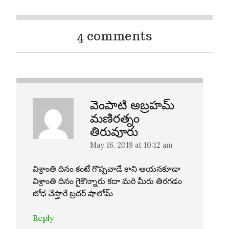
4 comments
వెంపాటి అబ్రహమ్
మణిరత్నం
తిరువూరు
May 16, 2019 at 10:12 am
విశ్రాంతి దినం కంటే గొప్పవాడే కాని ఆయనకూడా
విశ్రాంతి దినం గైకొన్నారు కదా మరి మీరు తిరగడం
బోధ చేస్తారే బ్రదర్ షాలోమ్
Reply