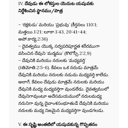
IV.
దేవుడు ఈ లోకస్తుల యెదుట యషువకు
నిర్దేశించిన స్థానము/పాత్ర
– ‘రక్షకుడు’ మరియు ‘ప్రభువు’ (కీర్తనలు 110:1;
మత్తయి.1:21; లూకా.1:43, 20:41-44;
అపో.కార్య.2:36)
– దైవత్వము యొక్క సర్వపరిపూర్ణత శరీరముగా
వసించిన దేవుని ‘మర్మము’ (కొలొస్సీ.2:2,9)
– దేవునికి మరియు నరులకు ‘మధ్యవర్తి’
(1తిమోతి.2:5-6). కేవలం ఒక నరుడు మాత్రమే
దేవునికి మరియు నరులకు నడుమ మధ్యవర్తి కాలేడు.
అలాగే, కేవలం దేవుడు మాత్రమే నరులకు మరియు
దేవునికి మధ్య మధ్యవర్తిగా వుండలేడు. దైవత్వములో
దేవునిగావుంటూ అదేసమయములో నరులమధ్య
నరునిగా వున్న దైవాంశసంభూతుడే దేవునికి మరియు
నరులకు మధ్య నిజమైన మధ్యవర్తిగా వుండగలడు.
V.
ఈ సృష్టి అంతటిలో యషువకున్న గొప్పతనం