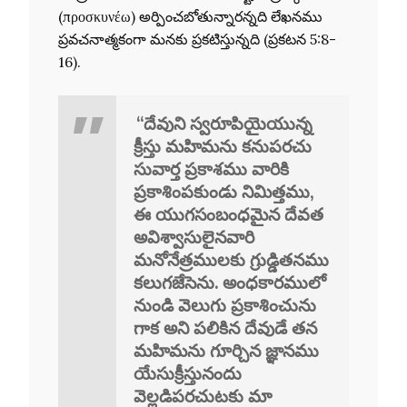
(προσκυνέω) అర్పించబోతున్నారన్నది లేఖనము
ప్రవచనాత్మకంగా మనకు ప్రకటిస్తున్నది (ప్రకటన 5:8-
16).
“దేవుని స్వరూపియైయున్న
క్రీస్తు మహిమను కనుపరచు
సువార్త ప్రకాశము వారికి
ప్రకాశింపకుండు నిమిత్తము,
ఈ యుగసంబంధమైన దేవత
అవిశ్వాసులైనవారి
మనోనేత్రములకు గ్రుడ్డితనము
కలుగజేసెను. అంధకారములో
నుండి వెలుగు ప్రకాశించును
గాక అని పలికిన దేవుడే తన
మహిమను గూర్చిన జ్ఞానము
యేసుక్రీస్తునందు
వెల్లడిపరచుటకు మా