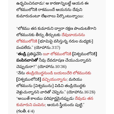
ఉద్భవించినవాడు! ఆ కారణాన్నిబట్టే ఆయన ఈ
లోకములోనికి రాకముందే ఆయనను దేవుని
కుమారుడంటూ లేఖనాలు పేర్కొంటున్నాయి:
“లోకము తన కుమారుని ద్వారా రక్షణ పొందుటకేగాని
లోకమునకు తీర్పు తీర్చుటకు
దేవుడాయనను
లోకములోనికి
[భూమిపై వసిస్తున్న నరుల మధ్యకు]
పంపలేదు.” (యోహాను.3:17)
“
తండ్రి
ప్రతిష్ఠచేసి
యీ లోకములోనికి
[
విశ్వములోనికి
]
పంపినవానితో
నీవు దేవదూషణ చేయుచున్నావని
చెప్పుదురా?” (యోహాను.10:36)
“నేను
తండ్రియొద్దనుండి బయలుదేరి లోకమునకు
[
విశ్వములోనికి
]
వచ్చియున్నాను
; మరియు
లోకమును [విశ్వమును] విడిచి తండ్రియొద్దకు
వెళ్లుచున్నానని వారితో చెప్పెను.” (యోహాను.16:28)
“అయితే కాలము పరిపూర్ణమైనప్పుడు
దేవుడు తన
కుమారుని పంపెను
; ఆయన స్త్రీయందు పుట్టి,”
(గలతీ.4:4)