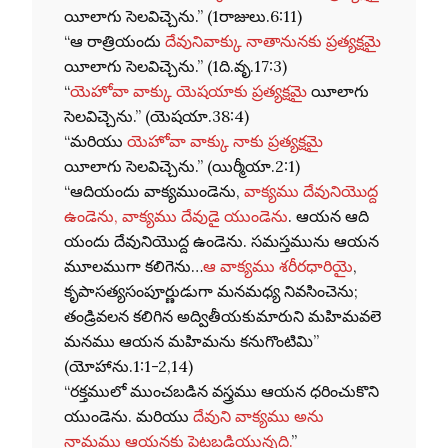
యీలాగు సెలవిచ్చెను.” (1రాజులు.6:11)
“ఆ రాత్రియందు
దేవునివాక్కు నాతానునకు ప్రత్యక్షమై
యీలాగు సెలవిచ్చెను.” (1ది.వృ.17:3)
“
యెహోవా వాక్కు యెషయాకు ప్రత్యక్షమై
యీలాగు
సెలవిచ్చెను.” (యెషయా.38:4)
“మరియు
యెహోవా వాక్కు నాకు ప్రత్యక్షమై
యీలాగు సెలవిచ్చెను.” (యిర్మీయా.2:1)
“ఆదియందు వాక్యముండెను,
వాక్యము దేవునియొద్ద
ఉండెను, వాక్యము దేవుడై యుండెను
. ఆయన ఆది
యందు దేవునియొద్ద ఉండెను. సమస్తమును ఆయన
మూలముగా కలిగెను…
ఆ వాక్యము శరీరధారియై
,
కృపాసత్యసంపూర్ణుడుగా మనమధ్య నివసించెను;
తండ్రివలన కలిగిన అద్వితీయకుమారుని మహిమవలె
మనము ఆయన మహిమను కనుగొంటిమి”
(యోహాను.1:1-2,14)
“రక్తములో ముంచబడిన వస్త్రము ఆయన ధరించుకొని
యుండెను. మరియు
దేవుని వాక్యము అను
నామము ఆయనకు పెట్టబడియున్నది.
”