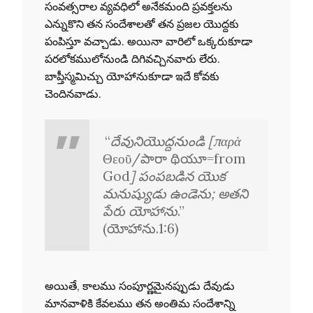
సంవత్సరాల వ్యవధిలో అనేకమంది ప్రవక్తలను
ఎన్నుకొని తన సందేశాలతో తన ప్రజల యొద్దకు
పంపిస్తూ వచ్చాడు. అయినా వారిలో ఒక్కరుకూడా
పరలోకములోనుండి దిగివచ్చినవారు లేరు.
బాప్తీస్మమిచ్చు యోహానుకూడా ఇదే కోవకు
చెందినవాడు.
“
దేవునియొద్దనుండి [παρὰ
Θεοῦ/పారా థియూ=from
God
] పంపబడిన యొక
మనుష్యుడు ఉండెను; అతని
పేరు యోహాను
.”
(యోహాను.1:6)
అయితే, కాలము సంపూర్ణమైనప్పుడు దేవుడు
మానవాళికి కేవలము తన అంతిమ సందేశాన్ని