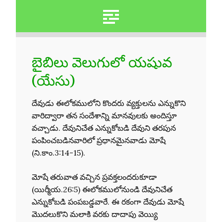
బైబిలు వెలుగులో యషువ
(యేసు)
దేవుడు ఈలోకములోని కొందరు వ్యక్తులను ఎన్నుకొని
వారిద్వారా తన సందేశాన్ని మానవులకు అందిస్తూ
వచ్చాడు. దేవునిచేత ఎన్నుకోబడి దేవుని తరపున
పంపించబడినవారిలో ప్రధానమైనవాడు మోషే
(ని.కాం.3:14-15).
మోషే తరువాత వచ్చిన ప్రవక్తలందరుకూడా
(యిర్మీయ.26:5) ఈలోకములోనుండి దేవునిచేత
ఎన్నుకోబడి పంపబడ్డవారే. ఈ రకంగా దేవుడు మోషే
మొదలుకొని మలాకి వరకు దాదాపు వెయ్యి