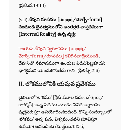
(ప్రకటన.19:13)
(viii)
దేవుని రూపము [μορφή/మోర్ఫే=form]
నందుండి దైవత్వములోని అంతర్గత వాస్తవముగా
[Internal Reality] ఉన్న వ్యక్తి:
“
ఆయన దేవుని స్వరూపము [μορφή/
మోర్ఫే=form/రూపము]
కలిగినవాడైయుండి
,
దేవునితో సమానముగా ఉండుట విడిచిపెట్టకూడని
భాగ్యమని యెంచుకొనలేదు గాని” (ఫిలిప్పీ.2:6)
II.
లోకములోనికి యషువ ప్రవేశము
బైబిలులో ‘లోకము’ [గ్రీకు మూల పదం: κόσμος/
కాస్మోస్] అన్న పదము మూడు వివిధ అర్థాలను
వ్యక్తపరుస్తూ ఉపయోగించబడింది. కొన్ని సందర్భాలలో
‘లోకము’ అన్న పదం విశ్వమంతటిని సూచిస్తూ
ఉపయోగించబడింది (మత్తయి.13:35;