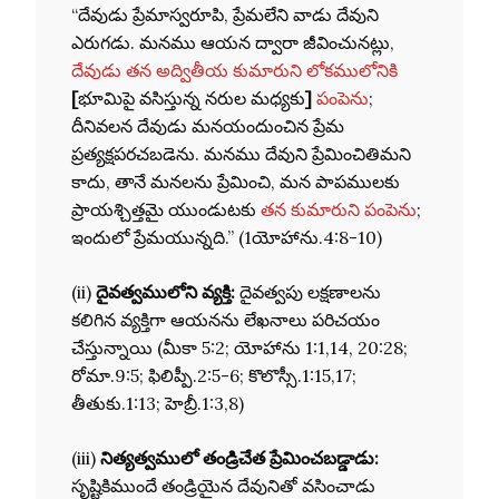
“దేవుడు ప్రేమాస్వరూపి, ప్రేమలేని వాడు దేవుని
ఎరుగడు. మనము ఆయన ద్వారా జీవించునట్లు,
దేవుడు తన అద్వితీయ కుమారుని లోకములోనికి
[
భూమిపై వసిస్తున్న నరుల మధ్యకు
]
పంపెను
;
దీనివలన దేవుడు మనయందుంచిన ప్రేమ
ప్రత్యక్షపరచబడెను. మనము దేవుని ప్రేమించితిమని
కాదు, తానే మనలను ప్రేమించి, మన పాపములకు
ప్రాయశ్చిత్తమై యుండుటకు
తన కుమారుని పంపెను
;
ఇందులో ప్రేమయున్నది.” (1యోహాను.4:8-10)
(ii)
దైవత్వములోని వ్యక్తి:
దైవత్వపు లక్షణాలను
కలిగిన వ్యక్తిగా ఆయనను లేఖనాలు పరిచయం
చేస్తున్నాయి (మీకా 5:2; యోహాను 1:1,14, 20:28;
రోమా.9:5; ఫిలిప్పీ.2:5-6; కొలొస్సీ.1:15,17;
తీతుకు.1:13; హెబ్రీ.1:3,8)
(iii)
నిత్యత్వములో తండ్రిచేత ప్రేమించబడ్డాడు:
సృష్టికిముందే తండ్రియైన దేవునితో వసించాడు