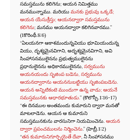
సమస్తమును కలిగెను; ఆయన నిమిత్తము
మనమున్నాము. మరియు
మనకు ప్రభువు ఒక్కడే;
ఆయన యేసుక్రీస్తు; ఆయనద్వారా సమస్తమును
కలిగెను
; మనము ఆయనద్వారా కలిగినవారము.”
(1కొరింథీ.8:6)
“ఏలయనగా ఆకాశమందున్నవియు భూమియందున్న
వియు, దృశ్యమైనవిగాని, అదృశ్యమైనవిగాని, అవి
సింహాసనములైనను ప్రభుత్వములైనను
ప్రధానులైనను అధికారములైనను,
సర్వమును
ఆయనయందు సృజింప బడెను, సర్వమును
ఆయనద్వారాను ఆయననుబట్టియు సృజింపబడెను.
ఆయన అన్నిటికంటె ముందుగా ఉన్న వాడు; ఆయనే
సమస్తమునకు ఆధారభూతుడు.
” (కొలొస్సీ.1:16-17)
“ఈ దినముల అంతమందు కుమారుని ద్వారా మనతో
మాటలాడెను. ఆయన ఆ కుమారుని
సమస్తమునకును వారసునిగా నియమించెను.
ఆయన
ద్వారా ప్రపంచములను నిర్మించెను
.” (హెబ్రీ.1:2)
“
తన కుమారునిగూర్చియైతే దేవా
, నీ సింహాసనము