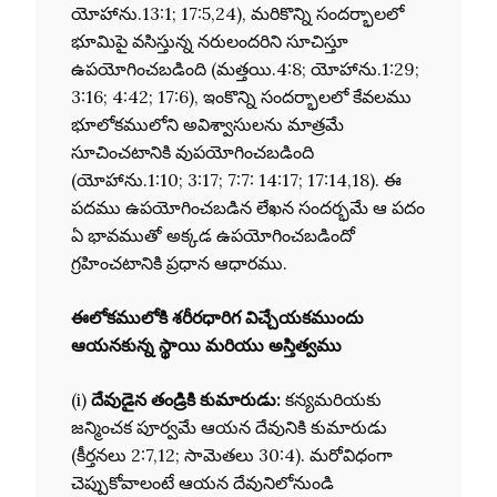
యోహాను.13:1; 17:5,24), మరికొన్ని సందర్భాలలో
భూమిపై వసిస్తున్న నరులందరిని సూచిస్తూ
ఉపయోగించబడింది (మత్తయి.4:8; యోహాను.1:29;
3:16; 4:42; 17:6), ఇంకొన్ని సందర్భాలలో కేవలము
భూలోకములోని అవిశ్వాసులను మాత్రమే
సూచించటానికి వుపయోగించబడింది
(యోహాను.1:10; 3:17; 7:7: 14:17; 17:14,18). ఈ
పదము ఉపయోగించబడిన లేఖన సందర్భమే ఆ పదం
ఏ భావముతో అక్కడ ఉపయోగించబడిందో
గ్రహించటానికి ప్రధాన ఆధారము.
ఈలోకములోకి శరీరధారిగ విచ్చేయకముందు
ఆయనకున్న స్థాయి మరియు అస్తిత్వము
(i)
దేవుడైన తండ్రికి కుమారుడు:
కన్యమరియకు
జన్మించక పూర్వమే ఆయన దేవునికి కుమారుడు
(కీర్తనలు 2:7,12; సామెతలు 30:4). మరోవిధంగా
చెప్పుకోవాలంటే ఆయన దేవునిలోనుండి