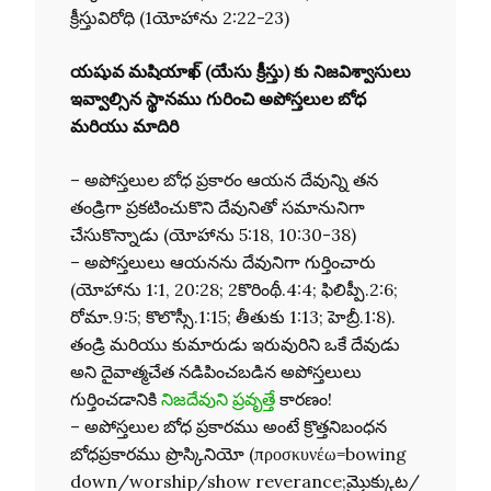
క్రీస్తువిరోధి (1యోహాను 2:22-23)
యషువ మషియాఖ్ (యేసు క్రీస్తు) కు నిజవిశ్వాసులు
ఇవ్వాల్సిన స్థానము గురించి అపోస్తలుల బోధ
మరియు మాదిరి
– అపోస్తలుల బోధ ప్రకారం ఆయన దేవున్ని తన
తండ్రిగా ప్రకటించుకొని దేవునితో సమానునిగా
చేసుకొన్నాడు (యోహాను 5:18, 10:30-38)
– అపోస్తలులు ఆయనను దేవునిగా గుర్తించారు
(యోహాను 1:1, 20:28; 2కొరింథీ.4:4; ఫిలిప్పీ.2:6;
రోమా.9:5; కొలొస్సీ.1:15; తీతుకు 1:13; హెబ్రీ.1:8).
తండ్రి మరియు కుమారుడు ఇరువురిని ఒకే దేవుడు
అని దైవాత్మచేత నడిపించబడిన అపోస్తలులు
గుర్తించడానికి
నిజదేవుని ప్రవృత్తే
కారణం!
– అపోస్తలుల బోధ ప్రకారము అంటే క్రొత్తనిబంధన
బోధప్రకారము ప్రొస్కినియో (προσκυνέω=bowing
down/worship/show reverance;మ్రొక్కుట/