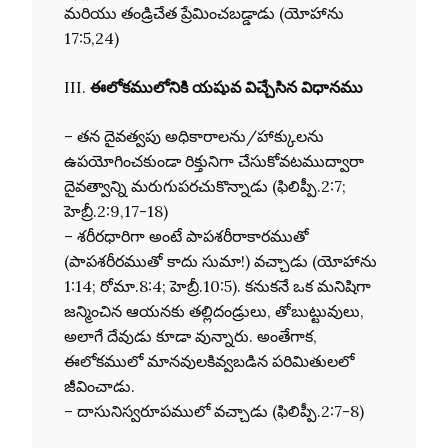
మరియు తండ్రిచేత ప్రేమించబడ్డాడు (యోహాను
17:5,24)
III.
ఈలోకములోనికి యషువ విచ్చేసిన విధానము
– తన దైవత్వపు అధికారాలను/హాక్కులను
ఉపయోగించకుండా రిక్తునిగా చేసుకోవటముద్వారా
దైవత్వాన్ని మరుగుపరచుకొన్నాడు (ఫిలిప్పీ.2:7;
హెబ్రీ.2:9,17-18)
– శరీరధారిగా అంటే పాపశరీరాకారముతో
(పాపశరీరముతో కాదు సుమా!) వచ్చాడు (యోహాను
1:14; రోమా.8:4; హెబ్రీ.10:5). కనుకనే ఒక మనిషిగా
జన్మించిన ఆయనకు తల్లిదండ్రులు, తోబుట్టువులు,
అలాగే దేవుడు కూడా వున్నారు. అంతేగాక,
ఈలోకములో మానవులకివ్వబడిన పరిమితులలో
జీవించాడు.
– దాసునిస్వరూపములో వచ్చాడు (ఫిలిప్పీ.2:7-8)