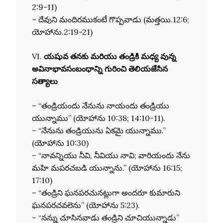
2:9-11)
– దేవుని మందిరముకంటే గొప్పవాడు (మత్తయి.12:6;
యోహాను.2:19-21)
VI.
యషువ తనకు మరియు తండ్రికి మధ్య వున్న
అవినాభావసంబంధాన్ని గురించి తెలియజేసిన
సత్యాలు
– “తండ్రియందు నేనును నాయందు తండ్రియు
యున్నాము” (యోహాను 10:38; 14:10-11).
– “నేనును తండ్రియును ఏకమై యున్నాము.”
(యోహాను 10:30)
– “నావన్నియు నీవి, నీవియు నావి; వారియందు నేను
మహి మపరచబడి యున్నాను.” (యోహాను 16:15;
17:10)
– “తండ్రిని ఘనపరచునట్లుగా అందరూ కుమారుని
ఘనపరచవలెను” (యోహాను 5:23).
– “నన్ను చూసినవాడు తండ్రిని చూచియున్నాడు”