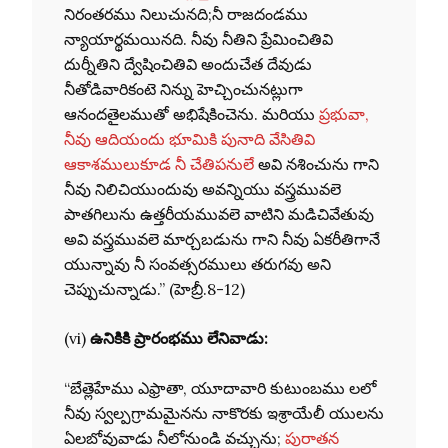
నిరంతరము నిలుచునది;నీ రాజదండము
న్యాయార్థమయినది. నీవు నీతిని ప్రేమించితివి
దుర్నీతిని ద్వేషించితివి అందుచేత దేవుడు
నీతోడివారికంటె నిన్ను హెచ్చించునట్లుగా
ఆనందతైలముతో అభిషేకించెను. మరియు
ప్రభువా,
నీవు ఆదియందు భూమికి పునాది వేసితివి
ఆకాశములుకూడ నీ చేతిపనులే
అవి నశించును గాని
నీవు నిలిచియుందువు అవన్నియు వస్త్రమువలె
పాతగిలును ఉత్తరీయమువలె వాటిని మడిచివేతువు
అవి వస్త్రమువలె మార్చబడును గాని నీవు ఏకరీతిగానే
యున్నావు నీ సంవత్సరములు తరుగవు అని
చెప్పుచున్నాడు.” (హెబ్రీ.8-12)
(vi)
ఉనికికి ప్రారంభము లేనివాడు:
“బేత్లెహేము ఎఫ్రాతా, యూదావారి కుటుంబము లలో
నీవు స్వల్పగ్రామమైనను నాకొరకు ఇశ్రాయేలీ యులను
ఏలబోవువాడు నీలోనుండి వచ్చును;
పురాతన