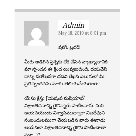
Admin
May 18, 2019 at 8:01 pm
షలోం బ్రదర్!
మీరు అడిగిన ప్రశ్నకు లేక చేసిన వ్యాఖ్యానానికి
మా స్పందన ఈ క్రింద యివ్వబడింది. దయచేసి
దాన్ని పరిశీలనగా చదివి లేఖన వెలుగులో మీ
ప్రతిస్పందనను మాకు తెలియచేయగలరు:
యేసు క్రీస్తు [యషువ మషియాఖ్]
విశ్రాంతిదినాన్ని గైకొన్నారు పాటించారు. మరి
ఆయనయందు విశ్వాసముద్వారా నిజదేవుని
సంబంధులముగా చేయబడిన వారు ఈనాడు
ఆయనలా విశ్రాంతిదినాన్ని గైకొని పాటించాలా
వద్దా…?!