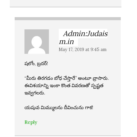
Admin:Judais
m.in
May 17, 2019 at 9:45 am
షలోం, బ్రదర్!
“మీరు తిరగడం బోధ చేస్తారే” అంటూ వ్రాసారు.
ఈవిశయాన్ని ఇంకా కొంత వివరణతో స్పష్టత
ఇవ్వగలరు.
యషువ మిమ్ములను దీవించును గాక!
Reply